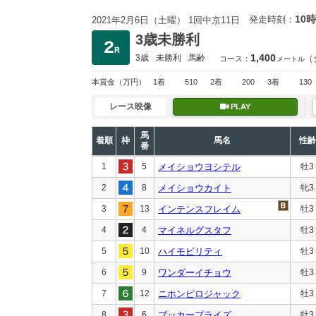
10時
発走時刻：
2021年2月6日（土曜） 1回中京11日
3歳未勝利
1,400
3歳
未勝利
馬齢
（
コース：
メートル
本賞金
（万円）
1着
510
2着
200
3着
130
レース映像
PLAY
馬
着順
枠
馬名
性齢
番
1
5
メイショウヨシテル
牡3
2
8
メイショウカイト
牝3
3
13
インテンスフレイム
牡3
4
4
マイネルグスタフ
牡3
5
10
ハイモビリティ
牡3
6
9
ワンダーイチョウ
牡3
7
12
ニホンピロジャック
牡3
8
6
ブッカープライズ
牡3