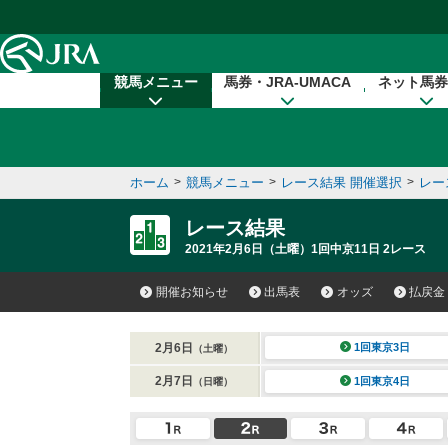
本文へ移動する
競馬メニュー
馬券・JRA-UMACA
ネット馬券
ホーム
>
競馬メニュー
>
レース結果 開催選択
>
レー
レース結果
2021年2月6日（土曜）1回中京11日 2レース
開催お知らせ
出馬表
オッズ
払戻金
2月6日
1回東京3日
（土曜）
2月7日
1回東京4日
（日曜）