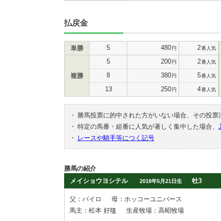
払戻金
5
480
2
単勝
円
番人気
5
200
2
円
番人気
8
380
5
複勝
円
番人気
13
250
4
円
番人気
・
勝馬投票に的中された方がいない場合、その投票
・
特定の馬番・組番に人気が著しく集中した場合、
・
レースや騎手等につく記号
勝馬の紹介
メイショウヨシテル
牡3
2018年5月21日生
父：パイロ
母：ホッコーユニバース
馬主：松本 好隆
生産牧場：高昭牧場