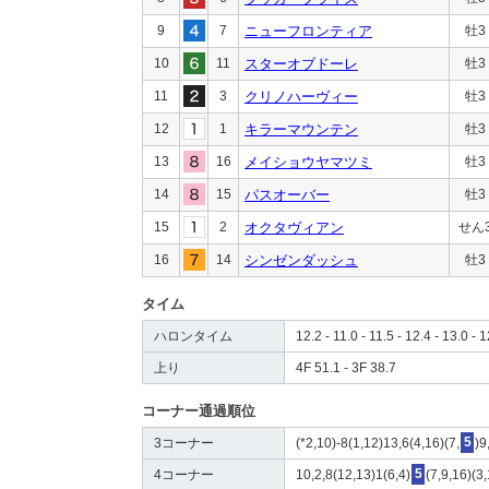
9
7
ニューフロンティア
牡3
10
11
スターオブドーレ
牡3
11
3
クリノハーヴィー
牡3
12
1
キラーマウンテン
牡3
13
16
メイショウヤマツミ
牡3
14
15
パスオーバー
牡3
15
2
オクタヴィアン
せん
16
14
シンゼンダッシュ
牡3
タイム
ハロンタイム
12.2 - 11.0 - 11.5 - 12.4 - 13.0 - 1
上り
4F 51.1 - 3F 38.7
コーナー通過順位
3コーナー
(*2,10)-8(1,12)13,6(4,16)(7,
5
)9
4コーナー
10,2,8(12,13)1(6,4)
5
(7,9,16)(3