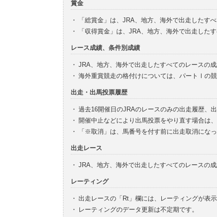
賞金
・
「総賞金」は、JRA、地方、海外で出走したす
・
「収得賞金」は、JRA、地方、海外で出走した
レース成績、条件別成績
・
JRA、地方、海外で出走したすべてのレースの
・
海外重賞競走の格付けについては、パートⅠの競
出走・出馬投票履歴
・
過去16開催日のJRAのレースのみの出走履歴、
・
開催中止などにより出馬投票をやり直す場合は、
・
「※取消」は、馬番号を付す前に出走取消になっ
出走レース
・
JRA、地方、海外で出走したすべてのレースの
レーティング
・
出走レースの「Rt」欄には、レーティングが表
・
レーティングのデータ更新は不定期です。