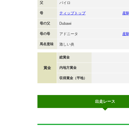
父
パイロ
母
ティップトップ
産
母の父
Dubawi
母の母
アドニータ
産
馬名意味
激しい炎
総賞金
賞金
内地方賞金
収得賞金（平地）
出走レース