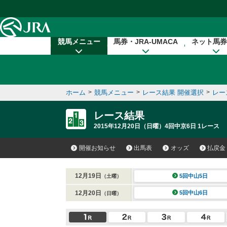
本文へ移動する
競馬メニュー
馬券・JRA-UMACA
ネット馬券
ホーム
>
競馬メニュー
>
レース結果 開催選択
>
レー
レース結果
2015年12月20日（日曜）4回中京6日 1レース
開催お知らせ
出馬表
オッズ
払戻金
12月19日
5回中山5日
（土曜）
12月20日
5回中山6日
（日曜）