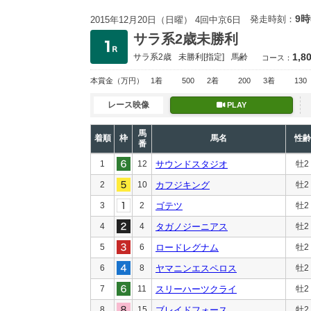
9時
発走時刻：
2015年12月20日（日曜） 4回中京6日
サラ系2歳未勝利
1,8
サラ系2歳
未勝利
[指定]
馬齢
コース：
本賞金
（万円）
1着
500
2着
200
3着
130
レース映像
PLAY
馬
着順
枠
馬名
性齢
番
1
12
サウンドスタジオ
牡2
2
10
カフジキング
牡2
3
2
ゴテツ
牡2
4
4
タガノジーニアス
牡2
5
6
ロードレグナム
牡2
6
8
ヤマニンエスペロス
牡2
7
11
スリーハーツクライ
牡2
8
15
ブレイドフォース
牡2