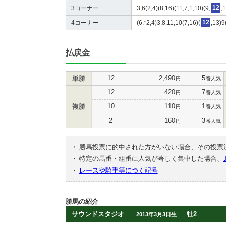
3コーナー
3,6(2,4)(8,16)(11,7,1,10)(9,
12
,
4コーナー
(6,*2,4)3,8,11,10(7,16)(
12
,13)9
払戻金
12
2,490
5
単勝
円
番人気
12
420
7
円
番人気
10
110
1
複勝
円
番人気
2
160
3
円
番人気
・
勝馬投票に的中された方がいない場合、その投票
・
特定の馬番・組番に人気が著しく集中した場合、
・
レースや騎手等につく記号
勝馬の紹介
サウンドスタジオ
牡2
2013年3月3日生