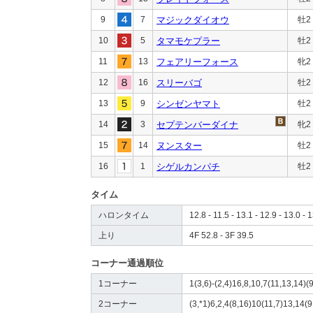
9
7
マジックダイオウ
牡2
10
5
タマモケプラー
牡2
11
13
フェアリーフォース
牝2
12
16
スリーバゴ
牡2
13
9
シンゼンヤマト
牡2
14
3
セプテンバーダイナ
牝2
15
14
ヌンスター
牡2
16
1
シゲルカンパチ
牡2
タイム
ハロンタイム
12.8 - 11.5 - 13.1 - 12.9 - 13.0 - 1
上り
4F 52.8 - 3F 39.5
コーナー通過順位
1コーナー
1(3,6)-(2,4)16,8,10,7(11,13,14)(9
2コーナー
(3,*1)6,2,4(8,16)10(11,7)13,14(9