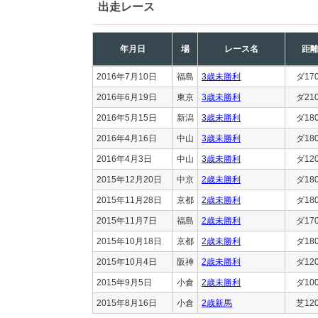
出走レース
年月日
場
レース名
距
2016年7月10日
福島
3歳未勝利
ダ17
2016年6月19日
東京
3歳未勝利
ダ21
2016年5月15日
新潟
3歳未勝利
ダ18
2016年4月16日
中山
3歳未勝利
ダ18
2016年4月3日
中山
3歳未勝利
ダ12
2015年12月20日
中京
2歳未勝利
ダ18
2015年11月28日
京都
2歳未勝利
ダ18
2015年11月7日
福島
2歳未勝利
ダ17
2015年10月18日
京都
2歳未勝利
ダ18
2015年10月4日
阪神
2歳未勝利
ダ12
2015年9月5日
小倉
2歳未勝利
ダ10
2015年8月16日
小倉
2歳新馬
芝12