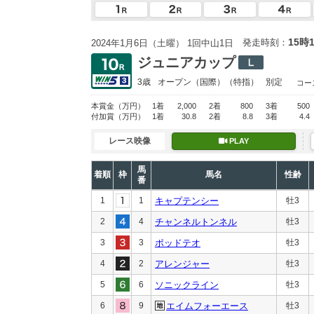
15時
発走時刻：
2024年1月6日（土曜） 1回中山1日
ジュニアカップ
3歳
オープン
（国際）（特指）
別定
コー
本賞金
（万円）
1着
2,000
2着
800
3着
500
付加賞
（万円）
1着
30.8
2着
8.8
3着
4.4
レース映像
PLAY
馬
着順
枠
馬名
性齢
番
1
1
キャプテンシー
牡3
2
4
チャンネルトンネル
牡3
3
3
ポッドテオ
牡3
4
2
アレンジャー
牡3
5
6
ソニックライン
牡3
6
9
エイムフォーエース
牡3