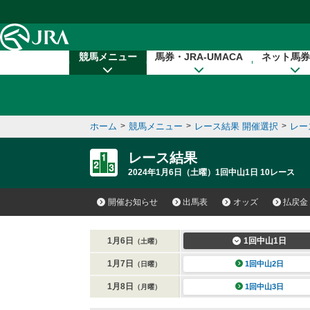
本文へ移動する
競馬メニュー
馬券・JRA-UMACA
ネット馬券
ホーム
>
競馬メニュー
>
レース結果 開催選択
>
レー
レース結果
2024年1月6日（土曜）1回中山1日 10レース
開催お知らせ
出馬表
オッズ
払戻金
1月6日
1回中山1日
（土曜）
1月7日
1回中山2日
（日曜）
1月8日
1回中山3日
（月曜）