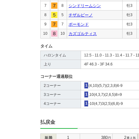
7
8
シンドリームシン
牡3
8
5
チザルピーノ
牡3
9
7
ボーモンド
牡3
10
10
カズゴルティス
牡3
タイム
ハロンタイム
12.5 - 11.0 - 11.3 - 11.4 - 11.7 - 1
上り
4F 46.3 - 3F 34.6
コーナー通過順位
2コーナー
1
(4,10)(5,7)(2,3,8)6-9
3コーナー
1
,10(4,3,7)(2,6,5)8=9
4コーナー
1
-10(4,7)3(2,5)(6,8)-9
払戻金
1
380
2
単勝
円
番人気