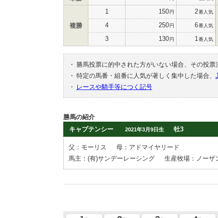
1
150
2
円
番人気
4
250
6
複勝
円
番人気
3
130
1
円
番人気
・
勝馬投票に的中された方がいない場合、その投票
・
特定の馬番・組番に人気が著しく集中した場合、
・
レースや騎手等につく記号
勝馬の紹介
キャプテンシー
牡3
2021年3月9日生
父：モーリス
母：アドマイヤリード
馬主：(有)サンデーレーシング
生産牧場：ノーザ