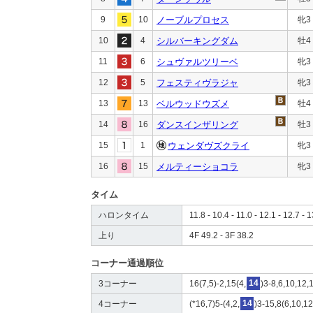
9
10
ノーブルプロセス
牝3
10
4
シルバーキングダム
牡4
11
6
シュヴァルツリーベ
牝3
12
5
フェスティヴラジャ
牝3
13
13
ベルウッドウズメ
牡4
14
16
ダンスインザリング
牡3
15
1
ウェンダヴズクライ
牝3
16
15
メルティーショコラ
牝3
タイム
ハロンタイム
11.8 - 10.4 - 11.0 - 12.1 - 12.7 - 
上り
4F 49.2 - 3F 38.2
コーナー通過順位
3コーナー
16(7,5)-2,15(4,
14
)3-8,6,10,12,
4コーナー
(*16,7)5-(4,2,
14
)3-15,8(6,10,12