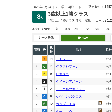
14時
発走時刻：
2023年9月24日（日曜） 4回中山7日
3歳以上1勝クラス
1,
3歳以上
1勝クラス
[指定]
定量
コース：
本賞金
（万円）
1着
800
2着
320
3着
200
レース映像
PLAY
馬
着順
枠
馬名
性齢
番
1
14
トモジャミ
牝3
2
11
グラスシフォン
牝3
3
9
ピカリエ
牝4
4
3
クイーンアポーン
牝4
5
2
シュバルツガイスト
牡3
6
8
ケヴィンズクロス
牡5
7
12
カップッチョ
牡6
8
7
ターンソウル
牡3