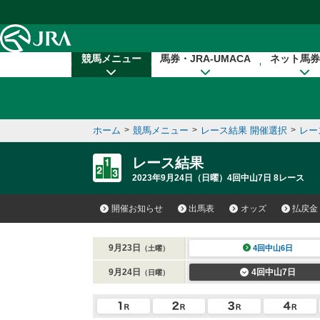
本文へ移動する
競馬メニュー
馬券・JRA-UMACA
ネット馬券
ホーム
>
競馬メニュー
>
レース結果 開催選択
>
レー
レース結果
2023年9月24日（日曜）4回中山7日 8レース
開催お知らせ
出馬表
オッズ
払戻金
9月23日
4回中山6日
（土曜）
9月24日
4回中山7日
（日曜）