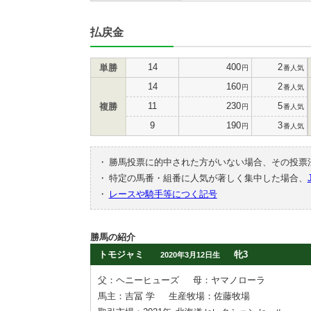
払戻金
14
400
2
単勝
円
番人気
14
160
2
円
番人気
11
230
5
複勝
円
番人気
9
190
3
円
番人気
・
勝馬投票に的中された方がいない場合、その投票
・
特定の馬番・組番に人気が著しく集中した場合、
・
レースや騎手等につく記号
勝馬の紹介
トモジャミ
牝3
2020年3月12日生
父：ヘニーヒューズ
母：ヤマノローラ
馬主：吉冨 学
生産牧場：佐藤牧場