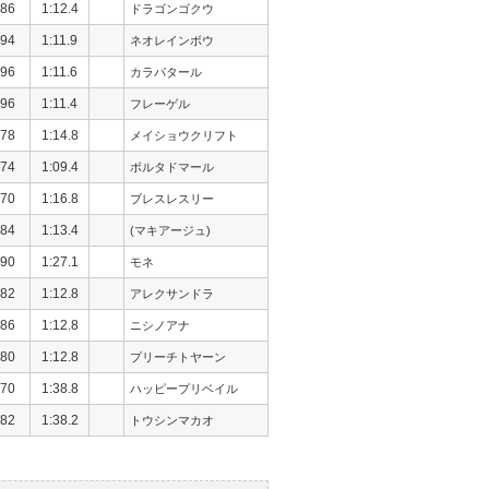
86
1:12.4
ドラゴンゴクウ
94
1:11.9
ネオレインボウ
96
1:11.6
カラパタール
96
1:11.4
フレーゲル
78
1:14.8
メイショウクリフト
74
1:09.4
ボルタドマール
70
1:16.8
ブレスレスリー
84
1:13.4
(マキアージュ)
90
1:27.1
モネ
82
1:12.8
アレクサンドラ
86
1:12.8
ニシノアナ
80
1:12.8
プリーチトヤーン
70
1:38.8
ハッピープリベイル
82
1:38.2
トウシンマカオ