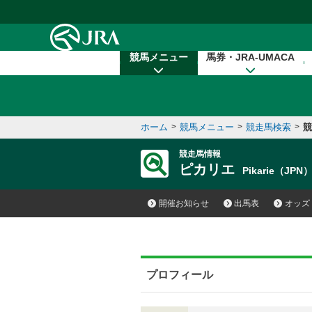
本文へ移動する
競馬メニュー
馬券・JRA-UMACA
ホーム
>
競馬メニュー
>
競走馬検索
>
競
競走馬情報
ピカリエ
Pikarie（JPN
開催お知らせ
出馬表
オッズ
プロフィール