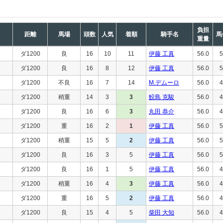
負担
距離
馬場
頭数
人気
着順
騎手名
馬
重量
ダ1200
良
16
10
11
伊藤 工真
56.0
5
ダ1200
良
16
8
12
伊藤 工真
56.0
5
ダ1200
不良
16
7
14
M.デムーロ
56.0
4
ダ1200
稍重
14
3
3
鮫島 克駿
56.0
4
ダ1200
良
16
6
3
丸田 恭介
56.0
4
ダ1200
重
16
2
1
伊藤 工真
56.0
5
ダ1200
稍重
15
5
2
伊藤 工真
56.0
5
ダ1200
良
16
3
5
伊藤 工真
56.0
5
ダ1200
良
16
1
5
伊藤 工真
56.0
4
ダ1200
稍重
16
4
3
伊藤 工真
56.0
4
ダ1200
重
16
5
2
伊藤 工真
56.0
4
ダ1200
良
15
4
5
柴田 大知
56.0
4