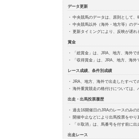
データ更新
・
中央競馬のデータは、原則として、
・
中央競馬以外（海外・地方等）のデ
・
更新タイミングにより、反映が遅れ
賞金
・
「総賞金」は、JRA、地方、海外
・
「収得賞金」は、JRA、地方、海
レース成績、条件別成績
・
JRA、地方、海外で出走したすべて
・
海外重賞競走の格付けについては、
出走・出馬投票履歴
・
過去16開催日のJRAのレースのみ
・
開催中止などにより出馬投票をやり
・
「※取消」は、馬番号を付す前に出
出走レース