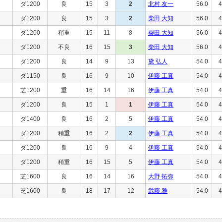
ダ1200
良
15
3
2
北村 友一
56.0
4
ダ1200
良
15
3
2
柴田 大知
56.0
4
ダ1200
稍重
15
11
8
柴田 大知
56.0
4
ダ1200
不良
16
15
3
柴田 大知
56.0
4
ダ1200
良
14
9
13
黛 弘人
54.0
4
ダ1150
良
16
9
10
伊藤 工真
54.0
4
芝1200
重
16
14
16
伊藤 工真
54.0
4
ダ1200
良
15
1
1
伊藤 工真
54.0
4
ダ1400
良
16
2
5
伊藤 工真
54.0
4
ダ1200
稍重
16
2
2
伊藤 工真
54.0
4
ダ1200
良
16
9
4
伊藤 工真
54.0
4
ダ1200
稍重
16
15
5
伊藤 工真
54.0
4
芝1600
良
16
14
16
大野 拓弥
54.0
4
芝1600
良
18
17
12
武藤 雅
54.0
4