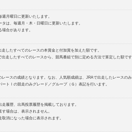
毎週月曜日に更新いたします。
ータは、毎週月・木・日曜日に更新いたします。
る場合があります。
で出走したすべてのレースの本賞金と付加賞を加えた額です。
外で出走したすべてのレースから、競馬番組で別に定める方法で算定した額です
のレースの成績となります。なお、人気順成績は、JRAで出走したレースの
パートⅠの競走のみグレード／グループ（Ｇ）表記を行います。
の出走履歴、出馬投票履歴を掲載しております。
直す場合は、表示されません。
走取消になった場合に表示されます。