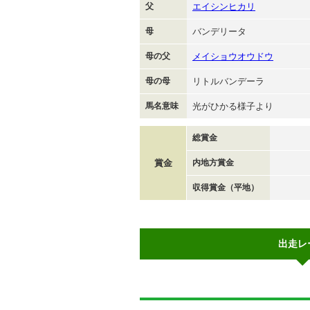
父
エイシンヒカリ
母
バンデリータ
母の父
メイショウオウドウ
母の母
リトルバンデーラ
馬名意味
光がひかる様子より
総賞金
賞金
内地方賞金
収得賞金（平地）
出走レ