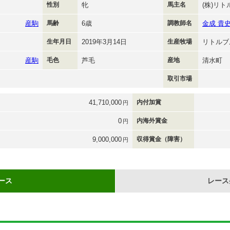
性別
牝
馬主名
(株)リ
産駒
馬齢
6歳
調教師名
金成 貴
生年月日
2019年3月14日
生産牧場
リトルブ
産駒
毛色
芦毛
産地
清水町
取引市場
41,710,000
内付加賞
円
0
内海外賞金
円
9,000,000
収得賞金（障害）
円
ース
レース