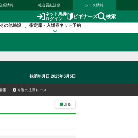
企業情報
社会貢献活動
レース情報
ネット馬券
検索
ビギナーズ
ログイン
その他施設
指定席・入場券ネット予約
抹消年月日 2025年3月5日
情報
今週の注目レース
戻る