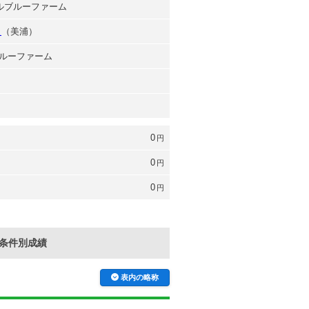
トルブルーファーム
史
（美浦）
ルーファーム
0
円
0
円
0
円
条件別成績
表内の略称