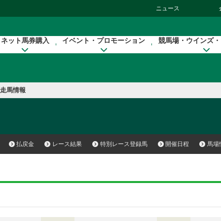
ニュース
ネット馬券購入
イベント・プロモーション
競馬場・ウインズ・
走馬情報
）
払戻金
レース結果
特別レース登録馬
開催日程
馬場