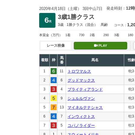
12時
発走時刻：
2020年4月18日（土曜） 3回中山7日
3歳1勝クラス
1,2
3歳
1勝クラス
（混合）
馬齢
コース：
本賞金
（万円）
1着
730
2着
290
3着
180
レース映像
PLAY
馬
着順
枠
馬名
性齢
番
1
11
トロワマルス
牝3
2
6
グッドマックス
牝3
3
4
ブライティアランド
牝3
4
9
シュルルヴァン
牝3
5
13
マイネルテナシャス
牡3
6
7
インウィクトス
牡3
7
5
コパノライダー
牡3
8
1
スウィートメリナ
牝3