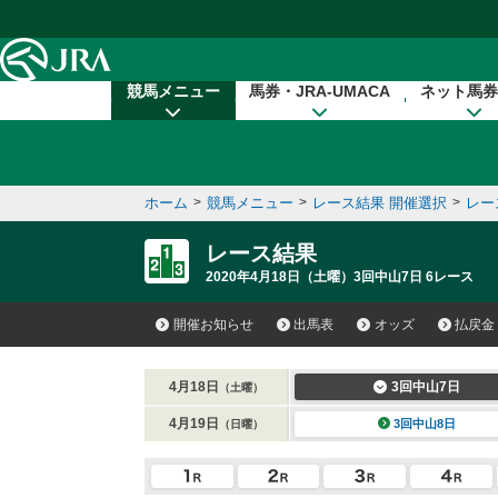
本文へ移動する
競馬メニュー
馬券・JRA-UMACA
ネット馬券
ホーム
>
競馬メニュー
>
レース結果 開催選択
>
レー
レース結果
2020年4月18日（土曜）3回中山7日 6レース
開催お知らせ
出馬表
オッズ
払戻金
4月18日
3回中山7日
（土曜）
4月19日
3回中山8日
（日曜）