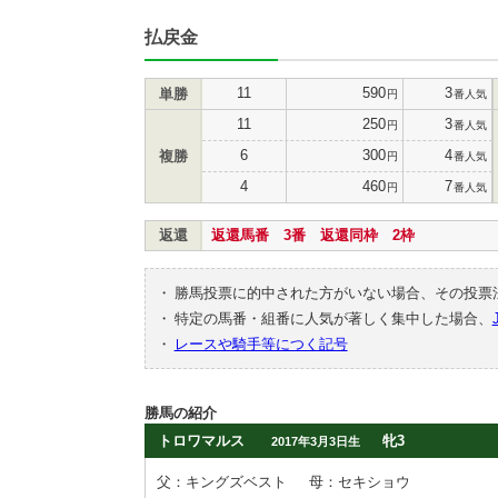
払戻金
11
590
3
単勝
円
番人気
11
250
3
円
番人気
6
300
4
複勝
円
番人気
4
460
7
円
番人気
返還
返還馬番 3番 返還同枠 2枠
・
勝馬投票に的中された方がいない場合、その投票
・
特定の馬番・組番に人気が著しく集中した場合、
・
レースや騎手等につく記号
勝馬の紹介
トロワマルス
牝3
2017年3月3日生
父：キングズベスト
母：セキショウ