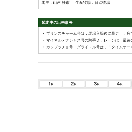
馬主：山岸 桂市
生産牧場：日進牧場
競走中の出来事等
・
プリンスチャーム号は，馬場入場後に暴走し，疲
・
マイネルテナシャス号の騎手Ｄ．レーンは，最後
・
カップッチョ号・グライユル号は，「タイムオー