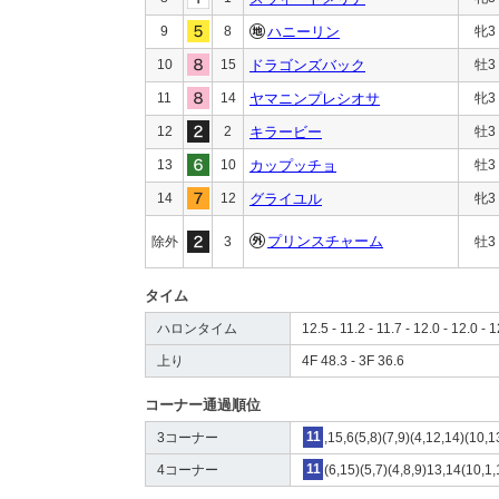
9
8
ハニーリン
牝3
10
15
ドラゴンズバック
牡3
11
14
ヤマニンプレシオサ
牝3
12
2
キラービー
牡3
13
10
カップッチョ
牡3
14
12
グライユル
牝3
プリンスチャーム
除外
3
牡3
タイム
ハロンタイム
12.5 - 11.2 - 11.7 - 12.0 - 12.0 - 
上り
4F 48.3 - 3F 36.6
コーナー通過順位
3コーナー
11
,15,6(5,8)(7,9)(4,12,14)(10,1
4コーナー
11
(6,15)(5,7)(4,8,9)13,14(10,1,