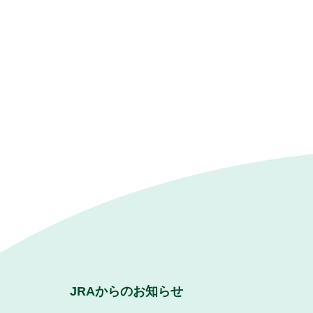
JRAからのお知らせ