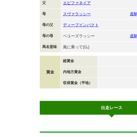
父
エピファネイア
母
スヴァラッシー
産
母の父
ディープインパクト
母の母
ベユーズラッシー
産
馬名意味
風に乗って(仏)
総賞金
賞金
内地方賞金
収得賞金（平地）
出走レース