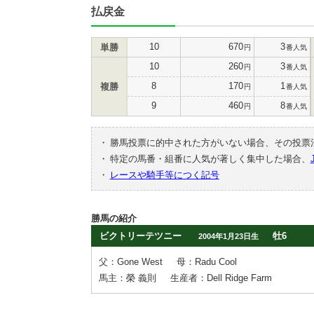
払戻金
10
670
3
単勝
円
番人気
10
260
3
円
番人気
8
170
1
複勝
円
番人気
9
460
8
円
番人気
・
勝馬投票に的中された方がいない場合、その投票
・
特定の馬番・組番に人気が著しく集中した場合、
・
レースや騎手等につく記号
勝馬の紹介
ビクトリーテツニー
牡6
2004年1月23日生
父：Gone West
母：Radu Cool
馬主：榮 義則
生産者：Dell Ridge Farm