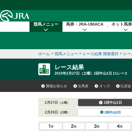
本文へ移動する
競馬メニュー
馬券・JRA-UMACA
ネット馬券
ホーム
>
競馬メニュー
>
レース結果 開催選択
>
レー
レース結果
2010年2月27日（土曜）2回中山1日 11レース
開催お知らせ
出馬表
オッズ
払戻金
2月27日
2回中山1日
（土曜）
2月28日
2回中山2日
（日曜）