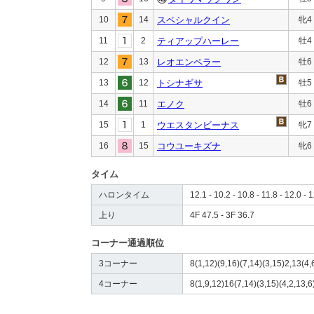
10
14
スペシャルクイン
牝4
11
2
ティアップハーレー
牡4
12
13
レオエンペラー
牡6
13
12
トシナギサ
牡5
14
11
エノク
牡6
15
1
ウエスタンビーナス
牝7
16
15
コウユーキズナ
牝6
タイム
ハロンタイム
12.1 - 10.2 - 10.8 - 11.8 - 12.0 - 
上り
4F 47.5 - 3F 36.7
コーナー通過順位
3コーナー
8(1,12)(9,16)(7,14)(3,15)2,13(4,
4コーナー
8(1,9,12)16(7,14)(3,15)(4,2,13,6)