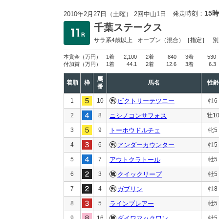
15時
発走時刻：
2010年2月27日（土曜） 2回中山1日
千葉ステークス
サラ系4歳以上
オープン
（混合）［指定］
別
本賞金
（万円）
1着
2,100
2着
840
3着
530
付加賞
（万円）
1着
44.1
2着
12.6
3着
6.3
馬
着順
枠
馬名
性齢
番
1
10
ビクトリーテツニー
牡6
2
8
ニシノコンサフォス
牡1
3
9
トーホウドルチェ
牝5
4
6
アンダーカウンター
牡5
5
7
アウトクラトール
牡5
6
3
クイックリープ
牡5
7
4
ガブリン
牡8
8
5
ラインプレアー
牡5
9
16
ダイワマックワン
牡5