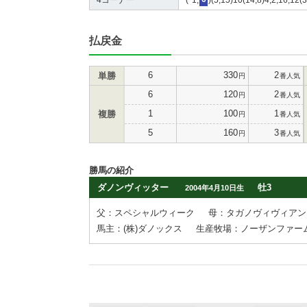
払戻金
6
330
2
単勝
円
番人気
6
120
2
円
番人気
1
100
1
複勝
円
番人気
5
160
3
円
番人気
勝馬の紹介
ダノンヴィッター
牡3
2004年4月10日生
父：スペシャルウィーク
母：タガノヴィヴィアン
馬主：(株)ダノックス
生産牧場：ノーザンファー