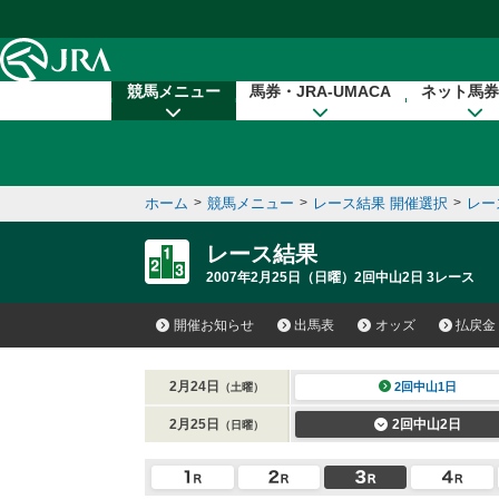
本文へ移動する
競馬メニュー
馬券・JRA-UMACA
ネット馬券
ホーム
>
競馬メニュー
>
レース結果 開催選択
>
レー
レース結果
2007年2月25日（日曜）2回中山2日 3レース
開催お知らせ
出馬表
オッズ
払戻金
2月24日
2回中山1日
（土曜）
2月25日
2回中山2日
（日曜）