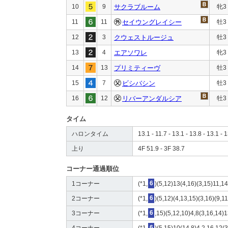
10
9
サクラブルーム
牝3
11
11
セイウングレイシー
牡3
12
3
クウェストルージュ
牡3
13
4
エアソワレ
牝3
14
13
プリミティーヴ
牡3
15
7
ビシバシン
牡3
16
12
リバーアンダルシア
牡3
タイム
ハロンタイム
13.1 - 11.7 - 13.1 - 13.8 - 13.1 - 1
上り
4F 51.9 - 3F 38.7
コーナー通過順位
1コーナー
(*1,
6
)(5,12)13(4,16)(3,15)11,14
2コーナー
(*1,
6
)(5,12)(4,13,15)(3,16)(9,11
3コーナー
(*1,
6
,15)(5,12,10)4,8(3,16,14)1
4コーナー
(*1,
6
)(5,15)10(14,8)4,2,16,12(3