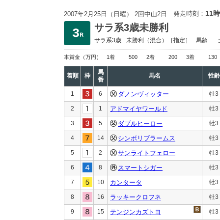
11時
発走時刻：
2007年2月25日（日曜） 2回中山2日
サラ系3歳未勝利
サラ系3歳
未勝利
（混合）［指定］
馬齢
本賞金
（万円）
1着
500
2着
200
3着
130
馬
着順
枠
馬名
性齢
番
1
6
ダノンヴィッター
牡3
2
1
アドマイヤワールド
牡3
3
5
ダブルヒーロー
牡3
4
14
シンボリブラームス
牡3
5
2
サンライトフェロー
牡3
6
8
スマートシガー
牡3
7
10
カンタータ
牡3
8
16
ラッキークロフネ
牡3
9
15
テンジンカズトヨ
牡3