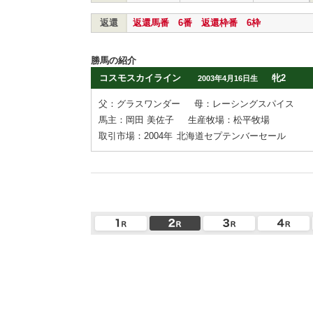
返還
返還馬番 6番 返還枠番 6枠
勝馬の紹介
コスモスカイライン
牝2
2003年4月16日生
父：グラスワンダー
母：レーシングスパイス
馬主：岡田 美佐子
生産牧場：松平牧場
取引市場：2004年
北海道セプテンバーセール