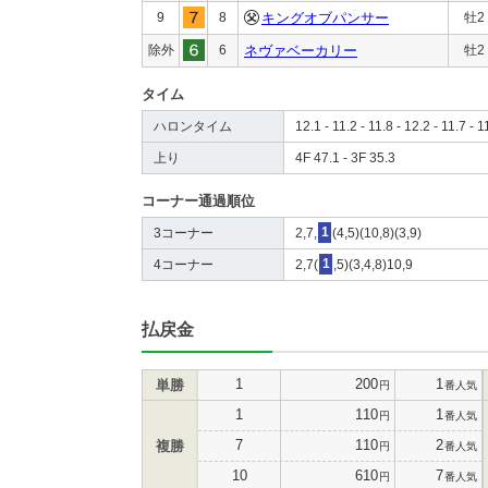
9
8
キングオブパンサー
牡2
除外
6
ネヴァベーカリー
牡2
タイム
ハロンタイム
12.1 - 11.2 - 11.8 - 12.2 - 11.7 - 1
上り
4F 47.1 - 3F 35.3
コーナー通過順位
3コーナー
2,7,
1
(4,5)(10,8)(3,9)
4コーナー
2,7(
1
,5)(3,4,8)10,9
払戻金
1
200
1
単勝
円
番人気
1
110
1
円
番人気
7
110
2
複勝
円
番人気
10
610
7
円
番人気