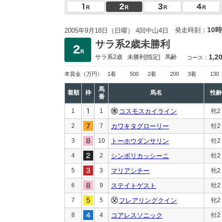
10時
発走時刻：
2005年9月18日（日曜） 4回中山4日
サラ系2歳未勝利
1,2
サラ系2歳
未勝利
[指定]
馬齢
コース：
本賞金
（万円）
1着
500
2着
200
3着
130
馬
着順
枠
馬名
性齢
番
1
1
コスモスカイライン
牝2
2
7
カワキタグローリー
牡2
3
10
トーホウダンサリン
牡2
4
2
シンボリカッシーニ
牡2
5
3
マリアシチー
牝2
6
9
ステイトゲスト
牡2
7
5
フレアリングクイン
牝2
8
4
コアレスソニック
牡2