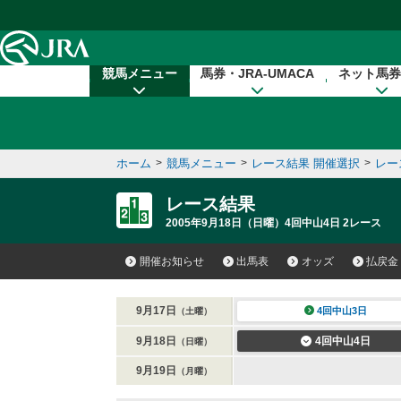
本文へ移動する
競馬メニュー
馬券・JRA-UMACA
ネット馬券
ホーム
>
競馬メニュー
>
レース結果 開催選択
>
レー
レース結果
2005年9月18日（日曜）4回中山4日 2レース
開催お知らせ
出馬表
オッズ
払戻金
9月17日
4回中山3日
（土曜）
9月18日
4回中山4日
（日曜）
9月19日
（月曜）