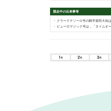
競走中の出来事等
・
クラークテソーロ号の騎手柴田大知
・
ピューロマジック号は，「タイムオ