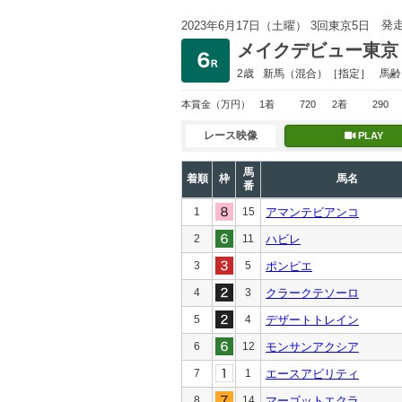
発
2023年6月17日（土曜） 3回東京5日
メイクデビュー東京
2歳
新馬
（混合）［指定］
馬齢
本賞金
（万円）
1着
720
2着
290
レース映像
PLAY
馬
着順
枠
馬名
番
1
15
アマンテビアンコ
2
11
ハビレ
3
5
ポンピエ
4
3
クラークテソーロ
5
4
デザートトレイン
6
12
モンサンアクシア
7
1
エースアビリティ
8
14
マーゴットエクラ