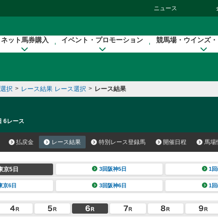
ニュース
ネット馬券購入
イベント・プロモーション
競馬場・ウインズ・
催選択
>
レース結果 レース選択
>
レース結果
日 6レース
払戻金
レース結果
特別レース登録馬
開催日程
馬場
東京5日
3回阪神5日
1回
東京6日
3回阪神6日
1回