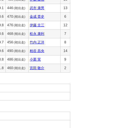
9.1
446
武市 康男
13
(初出走)
8.6
470
金成 貴史
6
(初出走)
9.8
476
伊藤 圭三
12
(初出走)
8.6
468
松永 康利
7
(初出走)
9.7
456
竹内 正洋
8
(初出走)
9.6
490
粕谷 昌央
14
(初出走)
8.8
486
小栗 実
9
(初出走)
1.8
460
宮田 敬介
2
(初出走)