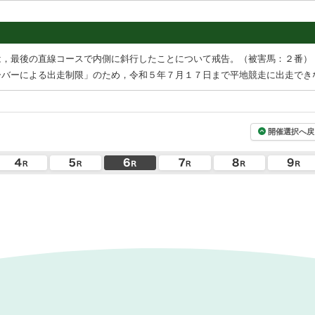
は，最後の直線コースで内側に斜行したことについて戒告。（被害馬：２番）
ーバーによる出走制限」のため，令和５年７月１７日まで平地競走に出走でき
開催選択へ戻