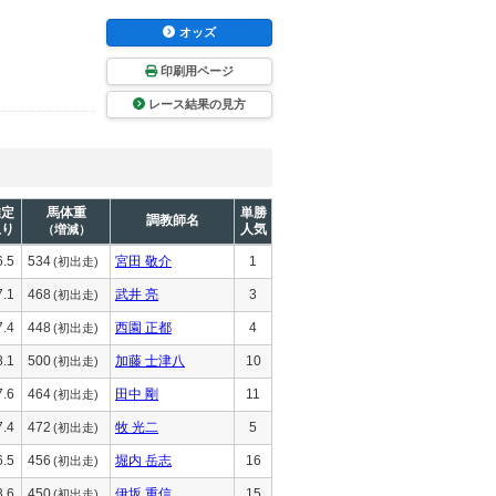
オッズ
印刷用ページ
レース結果の見方
推定
馬体重
単勝
調教師名
上り
人気
（増減）
6.5
534
宮田 敬介
1
(初出走)
7.1
468
武井 亮
3
(初出走)
7.4
448
西園 正都
4
(初出走)
8.1
500
加藤 士津八
10
(初出走)
7.6
464
田中 剛
11
(初出走)
7.4
472
牧 光二
5
(初出走)
6.5
456
堀内 岳志
16
(初出走)
8.6
450
伊坂 重信
15
(初出走)