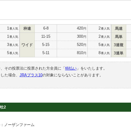
1
6-8
420
2
枠連
馬連
番人気
円
番人気
1
11-15
300
2
馬単
番人気
円
番人気
3
5-15
520
5
ワイド
3連複
番人気
円
番人気
5
5-11
810
8
3連単
番人気
円
番人気
合、その投票法に投票された方全員に「
特払い
」をいたします。
中した場合、
JRAプラス10
の対象にならないことがあります。
牡2
場：ノーザンファーム