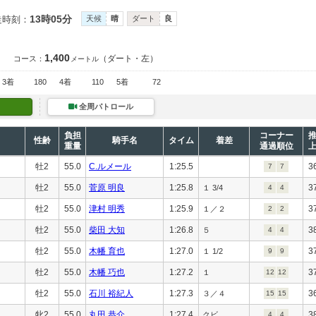
13時05分
走時刻：
天候
晴
ダート
良
1,400
（ダート・左）
コース：
メートル
3着
180
4着
110
5着
72
全周パトロール
負担
コーナー
性齢
騎手名
タイム
着差
重量
通過順位
牡2
55.0
C.ルメール
1:25.5
3
7
7
牡2
55.0
菅原 明良
1:25.8
3
１ 3/4
4
4
牡2
55.0
津村 明秀
1:25.9
3
１／２
2
2
牡2
55.0
柴田 大知
1:26.8
3
５
4
4
牡2
55.0
木幡 育也
1:27.0
3
１ 1/2
9
9
牡2
55.0
木幡 巧也
1:27.2
3
１
12
12
牡2
55.0
石川 裕紀人
1:27.3
3
３／４
15
15
牝2
55.0
丸田 恭介
1:27.4
3
クビ
4
4