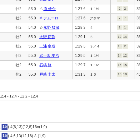
牡2
53.0
△
原 優介
1:27.6
3
１ 1/4
2
2
牡2
55.0
M.デムーロ
1:27.6
3
アタマ
7
7
牡2
54.0
☆
永野 猛蔵
1:28.3
3
４
1
1
牡2
55.0
大野 拓弥
1:29.1
3
５
12
14
牡2
55.0
三浦 皇成
1:29.3
3
３／４
10
11
牡2
55.0
武士沢 友治
1:29.5
3
１ 1/4
14
12
牡2
55.0
石橋 脩
1:29.7
3
１ 1/2
15
15
牝2
55.0
戸崎 圭太
1:31.3
4
１０
10
10
12.4 - 12.4 - 12.2 - 12.4
,
15
)-4(6,13)(12,8)16=(1,9)
,
15
)-4,6,13(12,16)-8-(1,9)