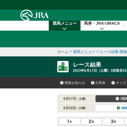
本文へ移動する
競馬メニュー
馬券・JRA-UMACA
ホーム
>
競馬メニュー
>
レース結果 開
レース結果
2023年6月17日（土曜）3回東京5
開催お知らせ
出馬表
オッズ
6月17日
3回
（土曜）
6月18日
3回
（日曜）