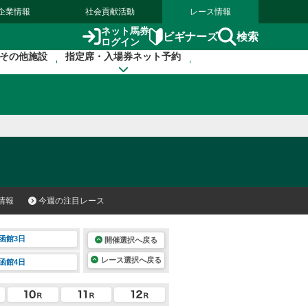
企業情報
社会貢献活動
レース情報
ネット馬券
検索
ビギナーズ
ログイン
その他施設
指定席・入場券ネット予約
情報
今週の注目レース
函館3日
開催選択へ戻る
レース選択へ戻る
函館4日