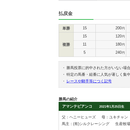
払戻金
15
200
単勝
円
15
120
円
11
180
複勝
円
5
240
円
・
勝馬投票に的中された方がいない場
・
特定の馬番・組番に人気が著しく集
・
レースや騎手等につく記号
勝馬の紹介
アマンテビアンコ
2021年1月25日生
父：ヘニーヒューズ
母：ユキチャン
馬主：(有)シルクレーシング
生産牧