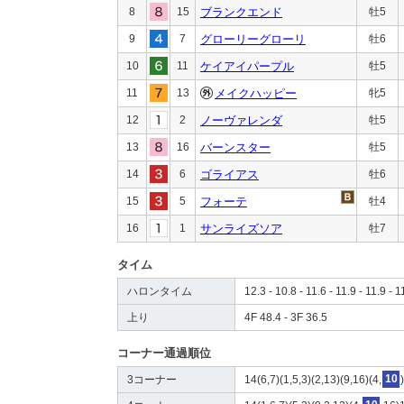
8
15
ブランクエンド
牡5
9
7
グローリーグローリ
牡6
10
11
ケイアイパープル
牡5
11
13
メイクハッピー
牝5
12
2
ノーヴァレンダ
牡5
13
16
バーンスター
牡5
14
6
ゴライアス
牡6
15
5
フォーテ
牡4
16
1
サンライズソア
牡7
タイム
ハロンタイム
12.3 - 10.8 - 11.6 - 11.9 - 11.9 - 1
上り
4F 48.4 - 3F 36.5
コーナー通過順位
3コーナー
14(6,7)(1,5,3)(2,13)(9,16)(4,
10