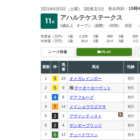
15時
発走時刻：
2021年6月5日（土曜） 3回東京1日
アハルテケステークス
3歳以上
オープン
（国際）（特指）
別定
本賞金
（万円）
1着
2,200
2着
880
3着
550
付加賞
（万円）
1着
36.4
2着
10.4
3着
5.2
レース映像
PLAY
馬
着順
枠
馬名
性齢
番
1
10
オメガレインボー
牡5
2
9
テーオーターゲット
牡5
3
8
デアフルーグ
牡5
4
14
メイショウウズマサ
牡5
5
3
アヴァンティスト
牡5
6
4
サンダーブリッツ
牡4
7
12
デュードヴァン
牡4