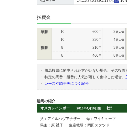
4コーナー
14(1,6,7)(5,3)(9,2,13)(4,
10
,16)
払戻金
10
600
3
単勝
円
番人気
10
230
4
円
番人気
9
210
3
複勝
円
番人気
8
460
8
円
番人気
・
勝馬投票に的中された方がいない場合、その投票
・
特定の馬番・組番に人気が著しく集中した場合、
・
レースや騎手等につく記号
勝馬の紹介
オメガレインボー
牡5
2016年4月10日生
父：アイルハヴアナザー
母：ワイキューブ
馬主：原 禮子
生産牧場：岡田スタツド