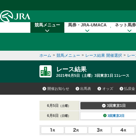
本文へ移動する
競馬メニュー
馬券・JRA-UMACA
ネット馬券
ホーム
>
競馬メニュー
>
レース結果 開催選択
>
レー
レース結果
2021年6月5日（土曜）3回東京1日 11レース
開催お知らせ
出馬表
オッズ
払戻金
6月5日
3回東京1日
（土曜）
6月6日
3回東京2日
（日曜）