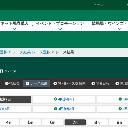
ニュース
ネット馬券購入
イベント・プロモーション
競馬場・ウインズ・
催選択
>
レース結果 レース選択
>
レース結果
日 7レース
払戻金
レース結果
特別レース登録馬
開催日程
馬場
東京7日
4回京都7日
3回
東京8日
4回京都8日
3回