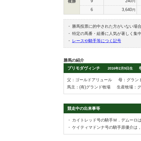
9
240
複勝
円
6
3,640
円
・
勝馬投票に的中された方がいない場
・
特定の馬番・組番に人気が著しく集
・
レースや騎手等につく記号
勝馬の紹介
プリモダヴィンチ
2016年2月9日生
父：ゴールドアリュール
母：グラン
馬主：(有)グランド牧場
生産牧場：
競走中の出来事等
・
カイトレッド号の騎手Ｍ．デムーロ
・
ケイティマドンナ号の騎手原優介は