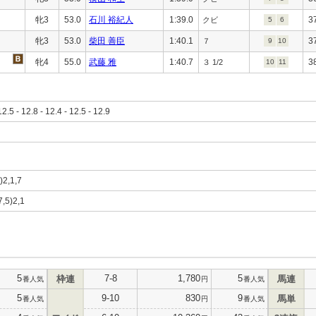
牝3
53.0
石川 裕紀人
1:39.0
3
クビ
5
6
牝3
53.0
柴田 善臣
1:40.1
3
７
9
10
牝4
55.0
武藤 雅
1:40.7
3
３ 1/2
10
11
12.5 - 12.8 - 12.4 - 12.5 - 12.9
5)2,1,7
7,5)2,1
5
7-8
1,780
5
枠連
馬連
番人気
円
番人気
5
9-10
830
9
馬単
番人気
円
番人気