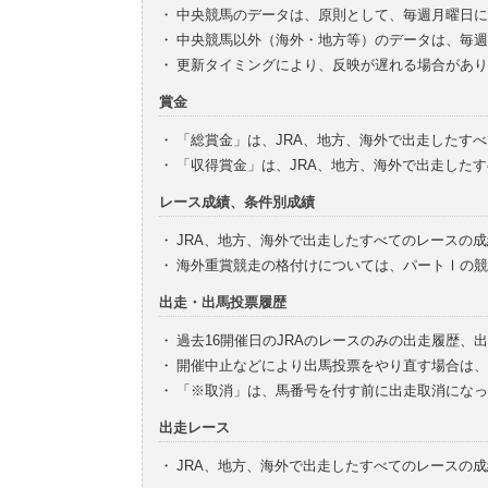
・
中央競馬のデータは、原則として、毎週月曜日に
・
中央競馬以外（海外・地方等）のデータは、毎週
・
更新タイミングにより、反映が遅れる場合があり
賞金
・
「総賞金」は、JRA、地方、海外で出走したす
・
「収得賞金」は、JRA、地方、海外で出走した
レース成績、条件別成績
・
JRA、地方、海外で出走したすべてのレースの
・
海外重賞競走の格付けについては、パートⅠの競
出走・出馬投票履歴
・
過去16開催日のJRAのレースのみの出走履歴、
・
開催中止などにより出馬投票をやり直す場合は、
・
「※取消」は、馬番号を付す前に出走取消になっ
出走レース
・
JRA、地方、海外で出走したすべてのレースの