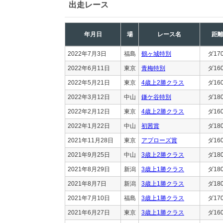
出走レース
年月日
場
レース名
距
2022年7月3日
福島
鶴ヶ城特別
ダ17
2022年6月11日
東京
青梅特別
ダ16
2022年5月21日
東京
4歳上2勝クラス
ダ16
2022年3月12日
中山
鎌ケ谷特別
ダ18
2022年2月12日
東京
4歳上2勝クラス
ダ16
2022年1月22日
中山
初茜賞
ダ18
2021年11月28日
東京
アプローズ賞
ダ16
2021年9月25日
中山
3歳上2勝クラス
ダ18
2021年8月29日
新潟
3歳上1勝クラス
ダ18
2021年8月7日
新潟
3歳上1勝クラス
ダ18
2021年7月10日
福島
3歳上1勝クラス
ダ17
2021年6月27日
東京
3歳上1勝クラス
ダ16