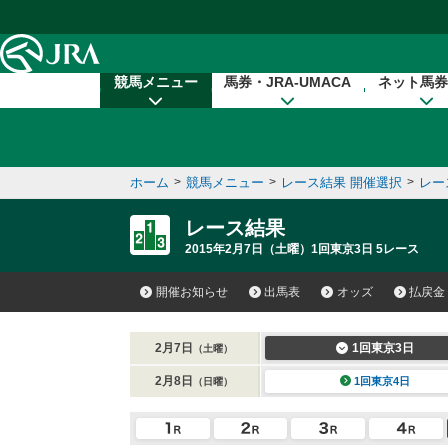
本文へ移動する
競馬メニュー
馬券・JRA-UMACA
ネット馬券
ホーム
>
競馬メニュー
>
レース結果 開催選択
>
レー
レース結果
2015年2月7日（土曜）1回東京3日 5レース
開催お知らせ
出馬表
オッズ
払戻金
2月7日
1回東京3日
（土曜）
2月8日
1回東京4日
（日曜）