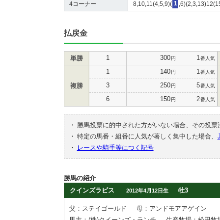
4コーナー
8,10,11(4,5,9)(
1
,6)(2,3,13)12(1
払戻金
1
300
1
単勝
円
番人気
1
140
1
円
番人気
3
250
5
複勝
円
番人気
6
150
2
円
番人気
・
勝馬投票に的中された方がいない場合、その投票
・
特定の馬番・組番に人気が著しく集中した場合、
・
レースや騎手等につく記号
勝馬の紹介
クインズラピス
牡3
2012年4月12日生
父：ステイゴールド
母：アンドモアアゲイン
馬主：(株)クイーンズ・ランチ
生産牧場：松田牧