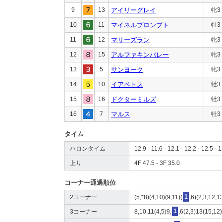
9
13
アイリーグレイ
牝3
10
11
マイネルプロンプト
牡3
11
12
マリーズラン
牝3
12
15
アルファキンバレー
牝3
13
5
サンヨーク
牝3
14
10
イアペトス
牡3
15
16
ドクターミルズ
牡3
16
7
マルス
牡3
タイム
ハロンタイム
12.9 - 11.6 - 12.1 - 12.2 - 12.5 - 1
上り
4F 47.5 - 3F 35.0
コーナー通過順位
2コーナー
(5,*8)(4,10)(9,11)(
1
,6)(2,3,12,1
3コーナー
8,10,11(4,5)9,
1
,6(2,3)13(15,12