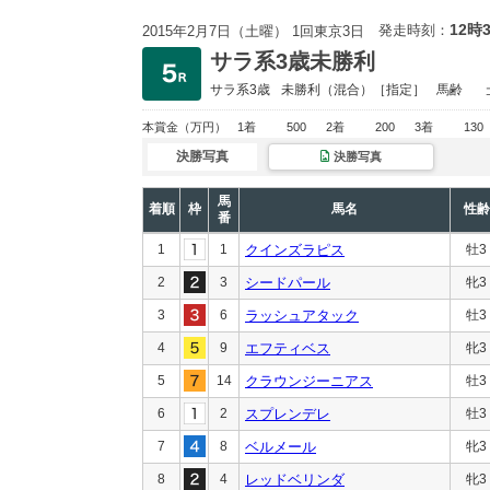
12時
発走時刻：
2015年2月7日（土曜） 1回東京3日
サラ系3歳未勝利
サラ系3歳
未勝利
（混合）［指定］
馬齢
本賞金
（万円）
1着
500
2着
200
3着
130
決勝写真
決勝写真
馬
着順
枠
馬名
性齢
番
1
1
クインズラピス
牡3
2
3
シードパール
牝3
3
6
ラッシュアタック
牡3
4
9
エフティベス
牝3
5
14
クラウンジーニアス
牡3
6
2
スプレンデレ
牡3
7
8
ベルメール
牝3
8
4
レッドベリンダ
牝3