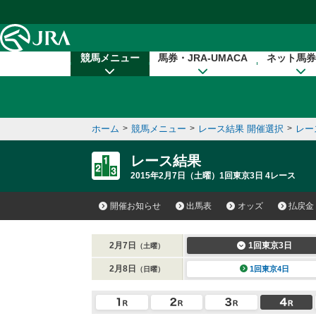
本文へ移動する
競馬メニュー
馬券・JRA-UMACA
ネット馬券
ホーム
>
競馬メニュー
>
レース結果 開催選択
>
レー
レース結果
2015年2月7日（土曜）1回東京3日 4レース
開催お知らせ
出馬表
オッズ
払戻金
2月7日
1回東京3日
（土曜）
2月8日
1回東京4日
（日曜）