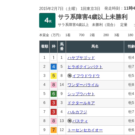
11時
発走時刻：
2015年2月7日（土曜） 1回東京3日
サラ系障害4歳以上未勝利
サラ系障害4歳以上
未勝利
（混合）
定量
本賞金
（万円）
1着
700
2着
280
3着
180
馬
着順
枠
馬名
性齢
番
1
1
ハヤブサゴッド
牡4
2
5
ヒラボクインパクト
牡7
3
8
イフウドウドウ
牡5
4
14
ワンダーバライル
牡8
5
9
シップウハヤト
牡4
6
3
ドクタールキア
牝5
7
4
ハルカフジ
牡7
8
13
パスティ
牡6
9
12
トーセンセカイオー
牡6