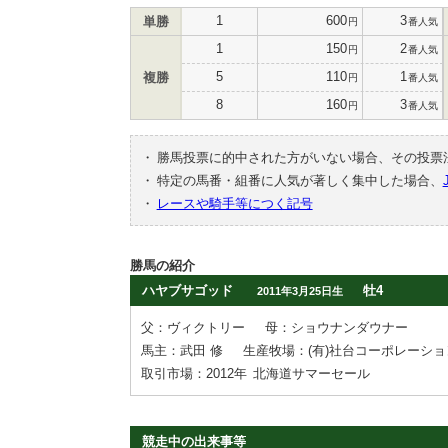
1
600
3
単勝
円
番人気
1
150
2
円
番人気
5
110
1
複勝
円
番人気
8
160
3
円
番人気
・
勝馬投票に的中された方がいない場合、その投票
・
特定の馬番・組番に人気が著しく集中した場合、
・
レースや騎手等につく記号
勝馬の紹介
ハヤブサゴッド
牡4
2011年3月25日生
父：ヴィクトリー
母：ショウナンダウナー
馬主：武田 修
生産牧場：(有)社台コーポレーシ
取引市場：2012年
北海道サマーセール
競走中の出来事等