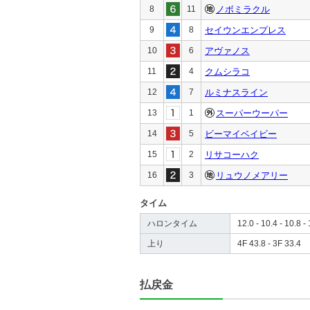
8
11
ノボミラクル
9
8
セイウンエンプレス
10
6
アヴァノス
11
4
クムシラコ
12
7
ルミナスライン
13
1
スーパーウーパー
14
5
ビーマイベイビー
15
2
リサコーハク
16
3
リュウノメアリー
タイム
ハロンタイム
12.0 - 10.4 - 10.8 - 
上り
4F 43.8 - 3F 33.4
払戻金