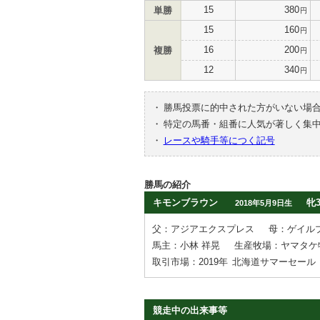
15
380
単勝
円
15
160
円
16
200
複勝
円
12
340
円
・
勝馬投票に的中された方がいない場
・
特定の馬番・組番に人気が著しく集
・
レースや騎手等につく記号
勝馬の紹介
キモンブラウン
牝
2018年5月9日生
父：アジアエクスプレス
母：ゲイル
馬主：小林 祥晃
生産牧場：ヤマタケ
取引市場：2019年
北海道サマーセール
競走中の出来事等