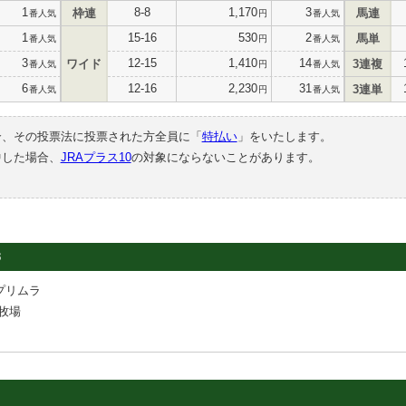
1
8-8
1,170
3
枠連
馬連
番人気
円
番人気
1
15-16
530
2
馬単
番人気
円
番人気
3
12-15
1,410
14
ワイド
3連複
番人気
円
番人気
6
12-16
2,230
31
3連単
番人気
円
番人気
合、その投票法に投票された方全員に「
特払い
」をいたします。
中した場合、
JRAプラス10
の対象にならないことがあります。
3
プリムラ
牧場