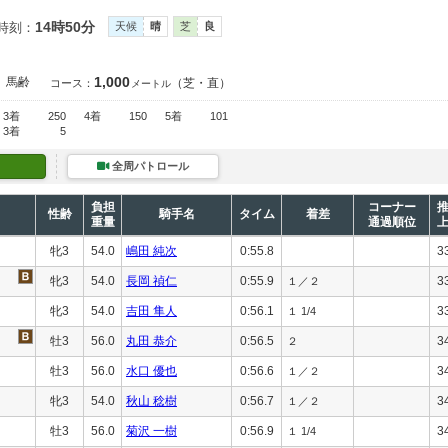
14時50分
時刻：
天候
晴
芝
良
1,000
馬齢
（芝・直）
コース：
メートル
3着
250
4着
150
5着
101
3着
5
全周パトロール
負担
コーナー
性齢
騎手名
タイム
着差
重量
通過順位
牝3
54.0
嶋田 純次
0:55.8
3
牝3
54.0
長岡 禎仁
0:55.9
3
１／２
牝3
54.0
吉田 隼人
0:56.1
3
１ 1/4
牡3
56.0
丸田 恭介
0:56.5
3
２
牡3
56.0
水口 優也
0:56.6
3
１／２
牝3
54.0
秋山 稔樹
0:56.7
3
１／２
牡3
56.0
菊沢 一樹
0:56.9
3
１ 1/4