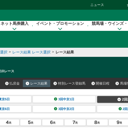
ニュース
ネット馬券購入
イベント・プロモーション
競馬場・ウインズ・
催選択
>
レース結果 レース選択
>
レース結果
 10レース
払戻金
レース結果
特別レース登録馬
開催日程
馬場
東京5日
3回中京1日
2回
東京6日
3回中京2日
2回