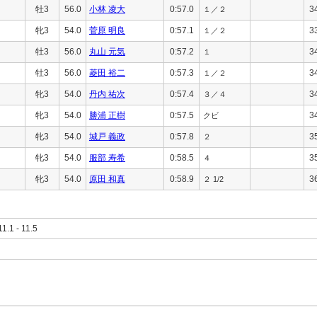
牡3
56.0
小林 凌大
0:57.0
3
１／２
牝3
54.0
菅原 明良
0:57.1
3
１／２
牡3
56.0
丸山 元気
0:57.2
3
１
牡3
56.0
菱田 裕二
0:57.3
3
１／２
牝3
54.0
丹内 祐次
0:57.4
3
３／４
牝3
54.0
勝浦 正樹
0:57.5
3
クビ
牝3
54.0
城戸 義政
0:57.8
3
２
牝3
54.0
服部 寿希
0:58.5
3
４
牝3
54.0
原田 和真
0:58.9
3
２ 1/2
11.1 - 11.5