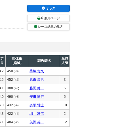
オッズ
印刷用ページ
レース結果の見方
推定
馬体重
単勝
調教師名
上り
人気
（増減）
3.2
450
手塚 貴久
1
(-8)
3.5
452
武市 康男
3
(+2)
3.1
388
藤岡 健一
6
(+6)
4.0
490
安田 隆行
5
(+6)
4.0
432
奥平 雅士
10
(-4)
4.3
422
堀井 雅広
2
(+4)
4.1
484
矢野 英一
12
(-2)