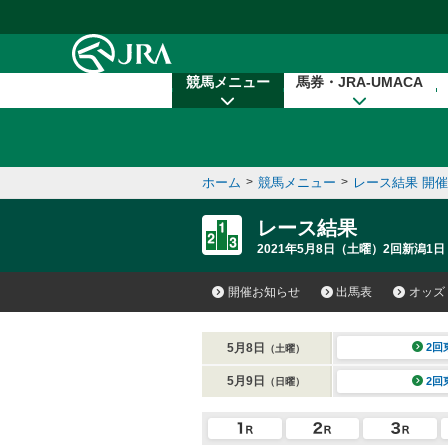
本文へ移動する
競馬メニュー
馬券・JRA-UMACA
ホーム
>
競馬メニュー
>
レース結果 開
レース結果
2021年5月8日（土曜）2回新潟1日
開催お知らせ
出馬表
オッズ
5月8日
2回
（土曜）
5月9日
2回
（日曜）