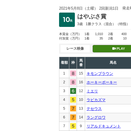
発走
2021年5月8日（土曜） 2回新潟1日
はやぶさ賞
3歳
1勝クラス
（混合）（特指）
本賞金
（万円）
1着
1,010
2着
400
付加賞
（万円）
1着
35
2着
10
レース映像
PLAY
馬
着順
枠
馬名
番
1
15
キモンブラウン
2
16
ホーキーポーキー
3
12
ミエリ
4
10
ラピカズマ
5
13
テセウス
6
14
ラングロワ
7
9
リアルドキュメント