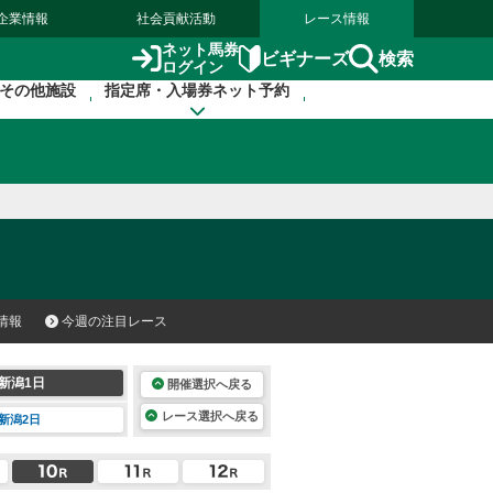
企業情報
社会貢献活動
レース情報
ネット馬券
検索
ビギナーズ
ログイン
その他施設
指定席・入場券ネット予約
情報
今週の注目レース
新潟1日
開催選択へ戻る
レース選択へ戻る
新潟2日