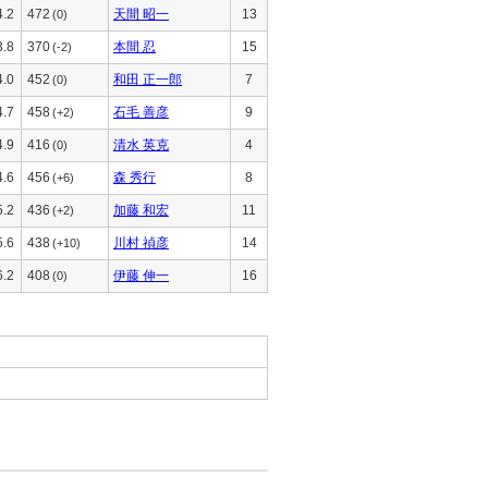
4.2
472
天間 昭一
13
(0)
3.8
370
本間 忍
15
(-2)
4.0
452
和田 正一郎
7
(0)
4.7
458
石毛 善彦
9
(+2)
4.9
416
清水 英克
4
(0)
4.6
456
森 秀行
8
(+6)
5.2
436
加藤 和宏
11
(+2)
5.6
438
川村 禎彦
14
(+10)
6.2
408
伊藤 伸一
16
(0)