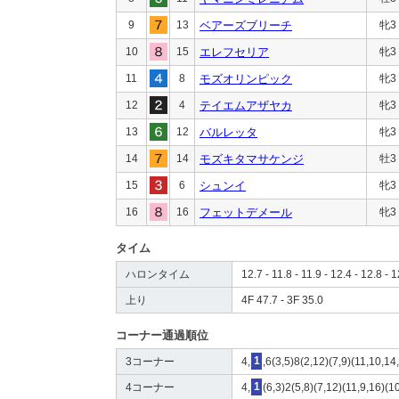
9
13
ベアーズブリーチ
牝3
10
15
エレフセリア
牝3
11
8
モズオリンピック
牝3
12
4
テイエムアザヤカ
牝3
13
12
バルレッタ
牝3
14
14
モズキタマサケンジ
牡3
15
6
シュンイ
牝3
16
16
フェットデメール
牝3
タイム
ハロンタイム
12.7 - 11.8 - 11.9 - 12.4 - 12.8 - 1
上り
4F 47.7 - 3F 35.0
コーナー通過順位
3コーナー
4,
1
,6(3,5)8(2,12)(7,9)(11,10,14
4コーナー
4,
1
(6,3)2(5,8)(7,12)(11,9,16)(1