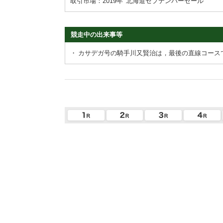
取引市場：2019年
北海道セプテンバーセール
競走中の出来事等
・
カサデガ号の騎手川又賢治は，最後の直線コース