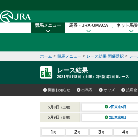
本文へ移動する
競馬メニュー
馬券・JRA-UMACA
ネット馬券
ホーム
>
競馬メニュー
>
レース結果 開催選択
>
レー
レース結果
2021年5月8日（土曜）2回新潟1日 6レース
開催お知らせ
出馬表
オッズ
払戻金
5月8日
2回東京5日
（土曜）
5月9日
2回東京6日
（日曜）