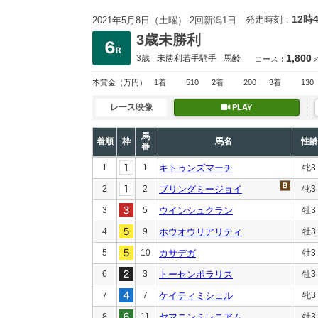
12時
発走時刻：
2021年5月8日（土曜） 2回新潟1日
3歳未勝利
1,800
3歳
未勝利
若手騎手
馬齢
コース：
本賞金
（万円）
1着
510
2着
200
3着
130
レース映像
PLAY
馬
着順
枠
馬名
性齢
番
1
1
キトゥンズマーチ
牝3
2
2
ブリングミージョイ
牝3
3
5
ウインシュクラン
牡3
4
9
ホウオウリアリティ
牡3
5
10
カサデガ
牡3
6
3
トーセンポラリス
牡3
7
7
ケイティミシェル
牝3
8
11
ヤマニンミレニアム
牡3