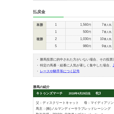
払戻金
1
1,560
7
単勝
円
番人気
1
500
7
円
番人気
2
1,030
10
複勝
円
番人気
5
980
9
円
番人気
・
勝馬投票に的中された方がいない場合、その投票
・
特定の馬番・組番に人気が著しく集中した場合、
・
レースや騎手等につく記号
勝馬の紹介
キトゥンズマーチ
牝3
2018年4月29日生
父：ディスクリートキャット
母：マイディアソン
馬主：(株)ノルマンディーサラブレッドレーシング