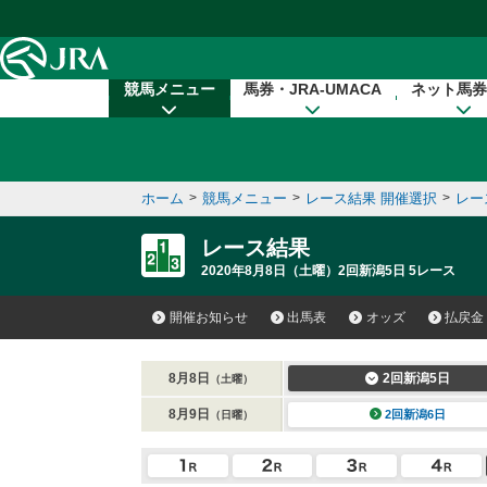
本文へ移動する
競馬メニュー
馬券・JRA-UMACA
ネット馬券
ホーム
>
競馬メニュー
>
レース結果 開催選択
>
レー
レース結果
2020年8月8日（土曜）2回新潟5日 5レース
開催お知らせ
出馬表
オッズ
払戻金
8月8日
2回新潟5日
（土曜）
8月9日
2回新潟6日
（日曜）