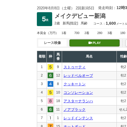
12時
発走時刻：
2020年8月8日（土曜） 2回新潟5日
メイクデビュー新潟
1,600
2歳
新馬
[指定]
馬齢
コース：
メート
本賞金
（万円）
1着
700
2着
280
3着
180
レース映像
PLAY
馬
着順
枠
馬名
性齢
番
1
9
ストゥーティ
牝2
2
12
レッドベルオーブ
牡2
3
8
クッキートン
牡2
4
10
コンソレーション
牡2
5
18
アスターナランハ
牡2
6
11
ノアブラック
せん
7
1
レッドインテンス
牡2
8
15
ホットポッド
牡2