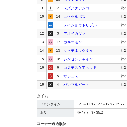
9
2
スズノナデシコ
牝2
10
14
エクセルボス
牡2
11
7
メイショウトリプル
牡2
12
3
アオイカツマ
牡2
13
17
カキエモン
牡2
14
13
タマモネックタイ
牡2
15
16
シンゼンシャイン
牡2
16
6
コスモスケアヘッド
牡2
17
5
サジェス
牡2
18
4
バンブルビート
牡2
タイム
ハロンタイム
12.5 - 11.3 - 12.4 - 12.9 - 12.5 - 1
上り
4F 47.7 - 3F 35.2
コーナー通過順位