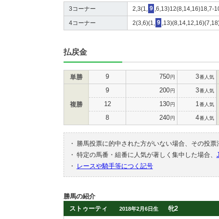
3コーナー
2,3(1,
9
,6,13)12(8,14,16)18,7-1
4コーナー
2(3,6)(1,
9
,13)(8,14,12,16)(7,1
払戻金
9
750
3
単勝
円
番人気
9
200
3
円
番人気
12
130
1
複勝
円
番人気
8
240
4
円
番人気
・
勝馬投票に的中された方がいない場合、その投票
・
特定の馬番・組番に人気が著しく集中した場合、
・
レースや騎手等につく記号
勝馬の紹介
ストゥーティ
牝2
2018年2月6日生