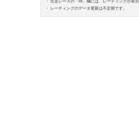
・
出走レースの「Rt」欄には、レーティングが表
・
レーティングのデータ更新は不定期です。