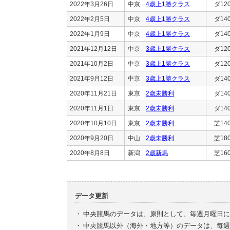
2022年3月26日
中京
4歳上1勝クラス
ダ12
2022年2月5日
中京
4歳上1勝クラス
ダ14
2022年1月9日
中京
4歳上1勝クラス
ダ14
2021年12月12日
中京
3歳上1勝クラス
ダ12
2021年10月2日
中京
3歳上1勝クラス
ダ12
2021年9月12日
中京
3歳上1勝クラス
ダ14
2020年11月21日
東京
2歳未勝利
ダ14
2020年11月1日
東京
2歳未勝利
ダ14
2020年10月10日
東京
2歳未勝利
芝14
2020年9月20日
中山
2歳未勝利
芝18
2020年8月8日
新潟
2歳新馬
芝16
データ更新
・
中央競馬のデータは、原則として、毎週月曜日に
・
中央競馬以外（海外・地方等）のデータは、毎週