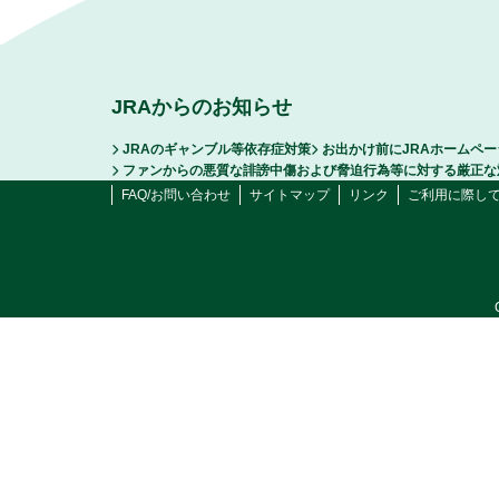
JRAからのお知らせ
JRAのギャンブル等依存症対策
お出かけ前にJRAホームペ
ファンからの悪質な誹謗中傷および脅迫行為等に対する厳正な
FAQ/お問い合わせ
サイトマップ
リンク
ご利用に際し