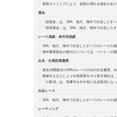
・
更新タイミングにより、反映が遅れる場合があり
賞金
・
「総賞金」は、JRA、地方、海外で出走したす
・
「収得賞金」は、JRA、地方、海外で出走した
レース成績、条件別成績
・
JRA、地方、海外で出走したすべてのレースの
・
海外重賞競走の格付けについては、パートⅠの競
出走・出馬投票履歴
・
過去16開催日のJRAのレースのみの出走履歴、
・
開催中止などにより出馬投票をやり直す場合は、
・
「※取消」は、馬番号を付す前に出走取消になっ
出走レース
・
JRA、地方、海外で出走したすべてのレースの
レーティング