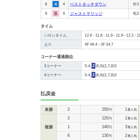
8
4
ベストタッチダウン
牡3
9
9
ジャストマリッジ
牝3
タイム
ハロンタイム
12.6 - 11.8 - 11.9 - 11.9 - 12.2 - 1
上り
4F 46.4 - 3F 34.7
コーナー通過順位
3コーナー
5-4,
2
(6,9)(1,7,8)3
4コーナー
5-4,
2
(6,9)(1,7,8)3
払戻金
2
250
1
単勝
円
番人気
2
120
1
円
番人気
1
140
3
複勝
円
番人気
6
130
2
円
番人気