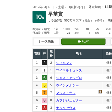
14時
発走時刻：
2019年5月18日（土曜） 1回新潟7日
早苗賞
サラ系3歳
500万円以下
（混合）（特指）
馬
本賞金
（万円）
1着
1,000
2着
400
3着
250
付加賞
（万円）
1着
21
2着
6
3着
3
レース映像
PLAY
馬
着順
枠
馬名
性齢
番
1
2
シフルマン
牡3
2
1
マイネルミュトス
牡3
3
6
ジャストアジゴロ
牡3
4
5
ウインメルシー
牝3
5
7
マジストラル
牡3
6
8
カフジジュピター
牡3
7
3
ナックゼウス
牡3