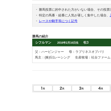
・
勝馬投票に的中された方がいない場合、その投票
・
特定の馬番・組番に人気が著しく集中した場合、
・
レースや騎手等につく記号
勝馬の紹介
シフルマン
牡3
2016年2月16日生
父：ハービンジャー
母：ラブリネスオブパリ
馬主：(株)G1レーシング
生産牧場：社台ファーム