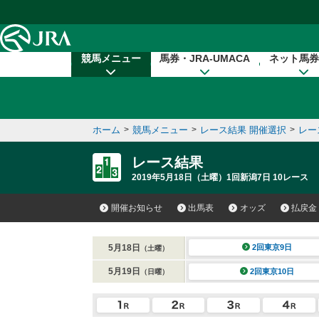
本文へ移動する
競馬メニュー
馬券・JRA-UMACA
ネット馬券
ホーム
>
競馬メニュー
>
レース結果 開催選択
>
レー
レース結果
2019年5月18日（土曜）1回新潟7日 10レース
開催お知らせ
出馬表
オッズ
払戻金
5月18日
2回東京9日
（土曜）
5月19日
2回東京10日
（日曜）