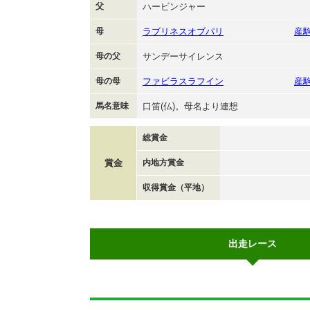
父
ハービンジャー
母
ラブリネスオブパリ
産
母の父
サンデーサイレンス
母の母
ファビラスラフイン
産
馬名意味
口笛(仏)。母名より連想
総賞金
賞金
内地方賞金
収得賞金（平地）
出走レース