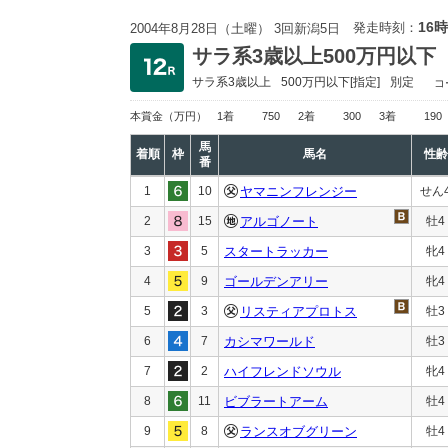
16時
発走時刻：
2004年8月28日（土曜） 3回新潟5日
サラ系3歳以上500万円以下
サラ系3歳以上
500万円以下
[指定]
別定
コ
本賞金
（万円）
1着
750
2着
300
3着
190
馬
着順
枠
馬名
性齢
番
1
10
ヤマニンフレンジー
せん
2
15
アルゴノート
牡4
3
5
スタートラッカー
牝4
4
9
ゴールデンアリー
牝4
5
3
リスティアプロトス
牡3
6
7
カシマワールド
牡3
7
2
ハイフレンドソウル
牝4
8
11
ビブラートアーム
牡4
9
8
ランスオブグリーン
牡4