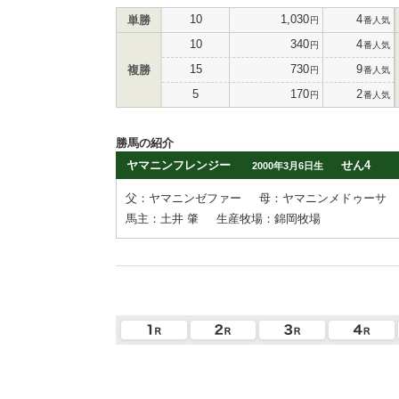
10
1,030
4
単勝
円
番人気
10
340
4
円
番人気
15
730
9
複勝
円
番人気
5
170
2
円
番人気
勝馬の紹介
ヤマニンフレンジー
せん4
2000年3月6日生
父：ヤマニンゼファー
母：ヤマニンメドゥーサ
馬主：土井 肇
生産牧場：錦岡牧場