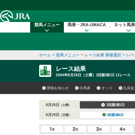
本文へ移動する
競馬メニュー
馬券・JRA-UMACA
ネット馬券
ホーム
>
競馬メニュー
>
レース結果 開催選択
>
レー
レース結果
2004年8月28日（土曜）3回新潟5日 12レース
開催お知らせ
出馬表
オッズ
払戻金
8月28日
3回新潟5日
（土曜）
8月29日
3回新潟6日
（日曜）