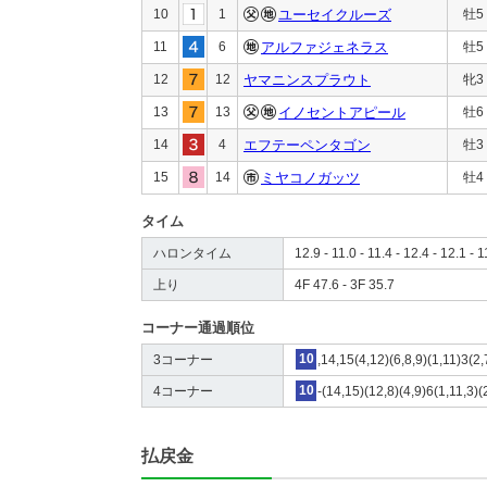
10
1
ユーセイクルーズ
牡5
11
6
アルファジェネラス
牡5
12
12
ヤマニンスプラウト
牝3
13
13
イノセントアピール
牡6
14
4
エフテーペンタゴン
牡3
15
14
ミヤコノガッツ
牡4
タイム
ハロンタイム
12.9 - 11.0 - 11.4 - 12.4 - 12.1 - 1
上り
4F 47.6 - 3F 35.7
コーナー通過順位
3コーナー
10
,14,15(4,12)(6,8,9)(1,11)3(2,
4コーナー
10
-(14,15)(12,8)(4,9)6(1,11,3)(
払戻金