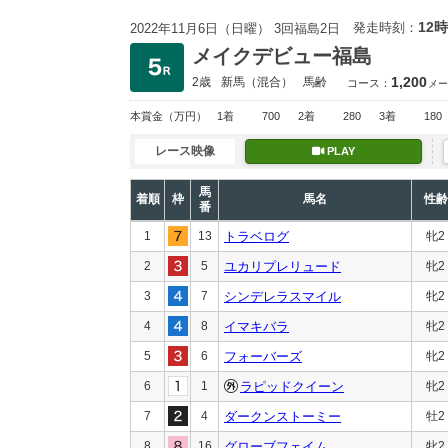
12時
発走時刻：
2022年11月6日（日曜） 3回福島2日
メイクデビュー福島
1,200
2歳
新馬
（混合）
馬齢
コース：
メー
本賞金
（万円）
1着
700
2着
280
3着
180
レース映像
PLAY
馬
着順
枠
馬名
性齢
番
1
13
トラベログ
牝2
2
5
ユカリプレリュード
牝2
3
7
シンデレラスマイル
牝2
4
8
イマキバラ
牝2
5
6
フォーバーズ
牝2
6
1
ラピッドクイーン
牝2
7
4
ダークンストーミー
牡2
8
16
グローブフェイム
牝2