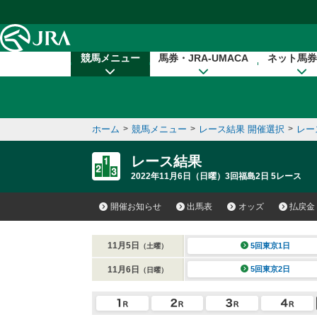
本文へ移動する
競馬メニュー
馬券・JRA-UMACA
ネット馬券
ホーム
>
競馬メニュー
>
レース結果 開催選択
>
レー
レース結果
2022年11月6日（日曜）3回福島2日 5レース
開催お知らせ
出馬表
オッズ
払戻金
11月5日
5回東京1日
（土曜）
11月6日
5回東京2日
（日曜）