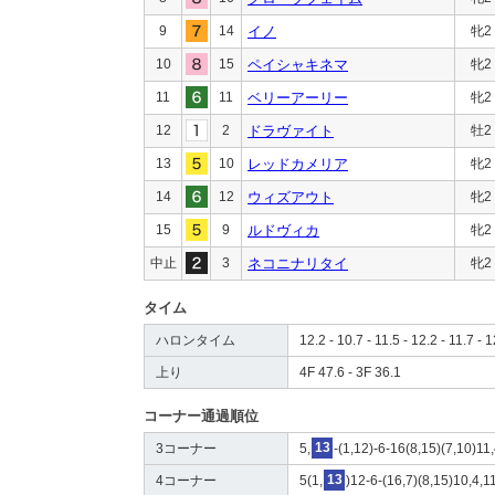
9
14
イノ
牝2
10
15
ペイシャキネマ
牝2
11
11
ベリーアーリー
牝2
12
2
ドラヴァイト
牡2
13
10
レッドカメリア
牝2
14
12
ウィズアウト
牝2
15
9
ルドヴィカ
牝2
中止
3
ネコニナリタイ
牝2
タイム
ハロンタイム
12.2 - 10.7 - 11.5 - 12.2 - 11.7 - 
上り
4F 47.6 - 3F 36.1
コーナー通過順位
3コーナー
5,
13
-(1,12)-6-16(8,15)(7,10)11
4コーナー
5(1,
13
)12-6-(16,7)(8,15)10,4,1