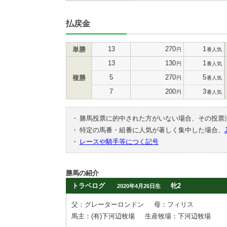
払戻金
13
270
1
単勝
円
番人気
13
130
1
円
番人気
5
270
5
複勝
円
番人気
7
200
3
円
番人気
・
勝馬投票に的中された方がいない場合、その投票
・
特定の馬番・組番に人気が著しく集中した場合、
・
レースや騎手等につく記号
勝馬の紹介
トラベログ
牝2
2020年4月26日生
父：グレーターロンドン
母：フィリス
馬主：(有)下河辺牧場
生産牧場：下河辺牧場