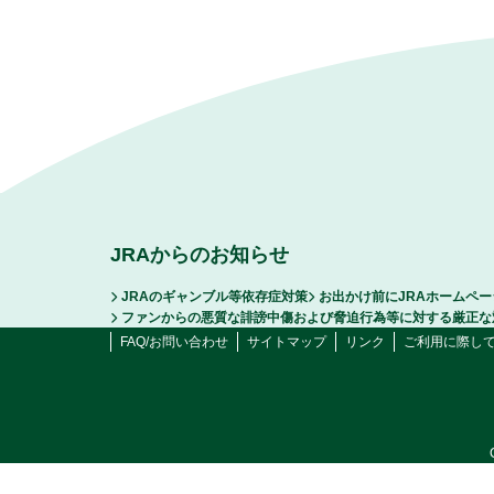
JRAからのお知らせ
JRAのギャンブル等依存症対策
お出かけ前にJRAホームペ
ファンからの悪質な誹謗中傷および脅迫行為等に対する厳正な
FAQ/お問い合わせ
サイトマップ
リンク
ご利用に際し