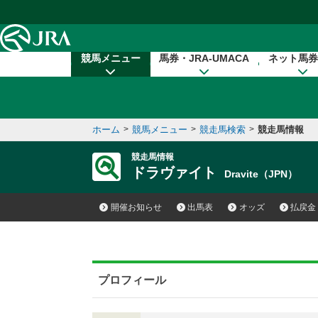
本文へ移動する
競馬メニュー
馬券・JRA-UMACA
ネット馬券
ホーム
>
競馬メニュー
>
競走馬検索
>
競走馬情報
競走馬情報
ドラヴァイト
Dravite（JPN）
開催お知らせ
出馬表
オッズ
払戻金
プロフィール