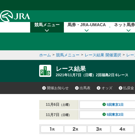
本文へ移動する
競馬メニュー
馬券・JRA-UMACA
ネット馬券
ホーム
>
競馬メニュー
>
レース結果 開催選択
>
レー
レース結果
2021年11月7日（日曜）2回福島2日 6レース
開催お知らせ
出馬表
オッズ
払戻金
11月6日
5回東京1日
（土曜）
11月7日
5回東京2日
（日曜）