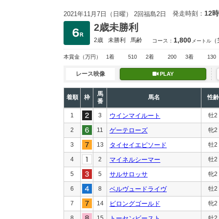
12時
発走時刻：
2021年11月7日（日曜） 2回福島2日
2歳未勝利
1,800
2歳
未勝利
馬齢
（
コース：
メートル
本賞金
（万円）
1着
510
2着
200
3着
130
レース映像
PLAY
馬
着順
枠
馬名
性齢
番
1
3
ウインマイルート
牡2
2
11
ゲーテローズ
牝2
3
13
タイセイエピソード
牡2
4
2
マイネルシーマー
牡2
5
5
サルサロッサ
牝2
6
8
ベルヴュードライヴ
牡2
7
14
ビロングゴールド
牝2
8
15
トーセンビースト
牡2