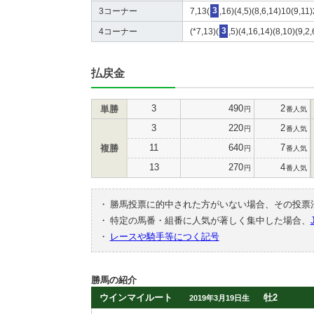
3コーナー
7,13(
3
,16)(4,5)(8,6,14)10(9,11
4コーナー
(*7,13)(
3
,5)(4,16,14)(8,10)(9,2,
払戻金
3
490
2
単勝
円
番人気
3
220
2
円
番人気
11
640
7
複勝
円
番人気
13
270
4
円
番人気
・
勝馬投票に的中された方がいない場合、その投票
・
特定の馬番・組番に人気が著しく集中した場合、
・
レースや騎手等につく記号
勝馬の紹介
ウインマイルート
牡2
2019年3月19日生