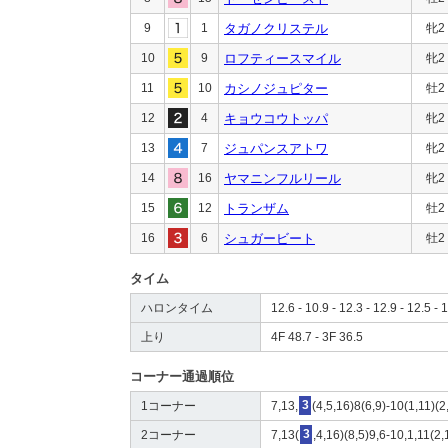
9
1
タガノクリステル
牝2
10
9
ロフティースマイル
牝2
11
10
カシノジュピター
牡2
12
4
キョウコウトッパ
牝2
13
7
ジュパンスアトワ
牝2
14
16
ヤマニンフルリール
牝2
15
12
トランザム
牡2
16
6
シュガービート
牡2
タイム
ハロンタイム
12.6 - 10.9 - 12.3 - 12.9 - 12.5 - 1
上り
4F 48.7 - 3F 36.5
コーナー通過順位
1コーナー
7,13,
3
(4,5,16)8(6,9)-10(1,11)(2
2コーナー
7,13(
3
,4,16)(8,5)9,6-10,1,11(2,