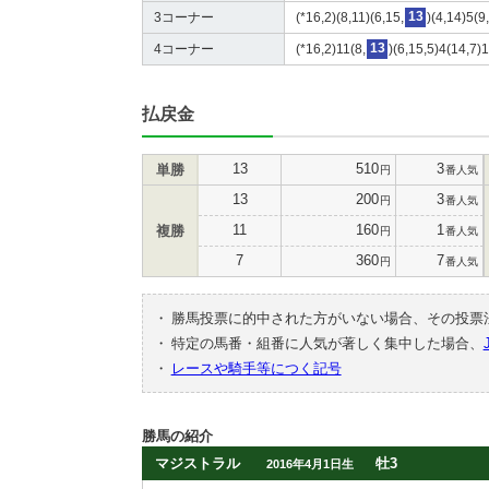
3コーナー
(*16,2)(8,11)(6,15,
13
)(4,14)5(9
4コーナー
(*16,2)11(8,
13
)(6,15,5)4(14,7)1
払戻金
13
510
3
単勝
円
番人気
13
200
3
円
番人気
11
160
1
複勝
円
番人気
7
360
7
円
番人気
・
勝馬投票に的中された方がいない場合、その投票
・
特定の馬番・組番に人気が著しく集中した場合、
・
レースや騎手等につく記号
勝馬の紹介
マジストラル
牡3
2016年4月1日生