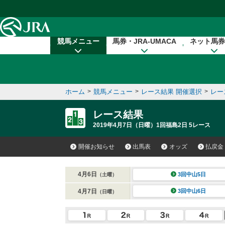
本文へ移動する
競馬メニュー
馬券・JRA-UMACA
ネット馬券
ホーム
>
競馬メニュー
>
レース結果 開催選択
>
レー
レース結果
2019年4月7日（日曜）1回福島2日 5レース
開催お知らせ
出馬表
オッズ
払戻金
4月6日
3回中山5日
（土曜）
4月7日
3回中山6日
（日曜）