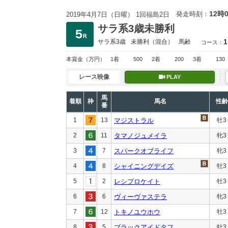
12時
発走時刻：
2019年4月7日（日曜） 1回福島2日
サラ系3歳未勝利
1
サラ系3歳
未勝利
（混合）
馬齢
コース：
本賞金
（万円）
1着
500
2着
200
3着
130
レース映像
PLAY
馬
着順
枠
馬名
性齢
番
1
13
マジストラル
牡3
2
11
タマノジュメイラ
牝3
3
7
スパークオブライフ
牝3
4
8
シャイニングデイズ
牡3
5
2
レシプロケイト
牡3
6
6
ヴィーヴァステラ
牝3
7
12
トキノユウホウ
牡3
8
5
ブラックアイドタフ
牡3