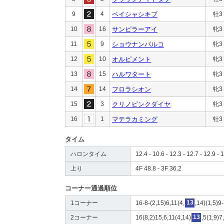
9
4
ペイシャシキブ
牡3
10
16
サンピラーアイ
牝3
11
9
ショウナンパルコ
牝3
12
10
オルピメント
牝3
13
15
ハルワタート
牝3
14
14
フロラシオン
牝3
15
3
クリノピンクダイヤ
牝3
16
1
マテラカミング
牡3
タイム
ハロンタイム
12.4 - 10.6 - 12.3 - 12.7 - 12.9 - 1
上り
4F 48.8 - 3F 36.2
コーナー通過順位
1コーナー
16-8-(2,15)6,11(4,
13
,14)(1,5)9
2コーナー
16(8,2)15,6,11(4,14)
13
,5(1,9)7