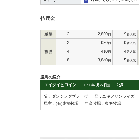
払戻金
2
2,850
9
単勝
円
番人気
2
980
9
円
番人気
4
410
4
複勝
円
番人気
8
3,840
15
円
番人気
勝馬の紹介
エイダイヒロイン
牝6
1996年3月27日生
父：ダンシングブレーヴ
母：ユキノサンライズ
馬主：(有)東振牧場
生産牧場：東振牧場