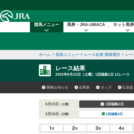
本文へ移動する
競馬メニュー
馬券・JRA-UMACA
ネット馬券
ホーム
>
競馬メニュー
>
レース結果 開催選択
>
レー
レース結果
2002年6月15日（土曜）1回福島1日 12レース
開催お知らせ
出馬表
オッズ
払戻金
6月15日
1回福島1日
（土曜）
6月16日
1回福島2日
（日曜）