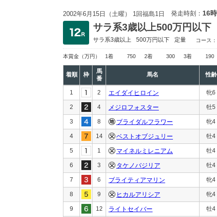
16時
発走時刻：
2002年6月15日（土曜） 1回福島1日
サラ系3歳以上500万円以下
サラ系3歳以上
500万円以下
定量
コース：
本賞金
（万円）
1着
750
2着
300
3着
190
馬
着順
枠
馬名
性齢
番
1
2
エイダイヒロイン
牝6
2
4
メジロフォスター
牡5
3
8
ブライダルフラワー
牝4
4
14
ベストオブジュリー
牡4
5
1
マイネルミレニアム
牡4
6
3
タケノバジリア
牡4
7
6
ブライティアマリン
牝4
8
9
ヒカルアリシア
牝4
9
12
ライトセイバー
牡4