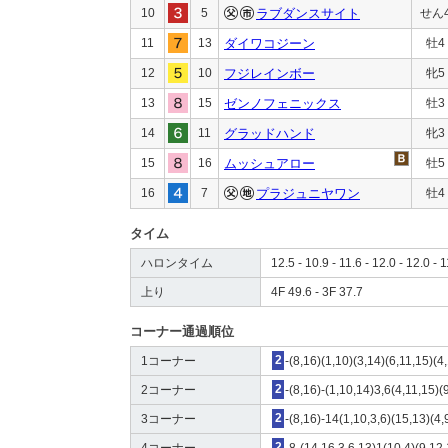
10
5
ラブダンスサイト
せん
11
13
ダイワコジーン
牡4
12
10
フジレインボー
牝5
13
15
ゼンノフェニックス
牡3
14
11
グラッドハンド
牝3
15
16
ムッシュアロー
牡5
16
7
プラジュニヤワン
牡4
タイム
ハロンタイム
12.5 - 10.9 - 11.6 - 12.0 - 12.0 - 1
上り
4F 49.6 - 3F 37.7
コーナー通過順位
1コーナー
2
-(8,16)(1,10)(3,14)(6,11,15)(4
2コーナー
2
-(8,16)-(1,10,14)3,6(4,11,15)(
3コーナー
2
-(8,16)-14(1,10,3,6)(15,13)(4,
4コーナー
2
-8-(14,16,3,6,13)1(10,4)(9,12