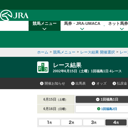
本文へ移動する
競馬メニュー
馬券・JRA-UMACA
ネット馬券
ホーム
>
競馬メニュー
>
レース結果 開催選択
>
レー
レース結果
2002年6月15日（土曜）1回福島1日 4レース
開催お知らせ
出馬表
オッズ
払戻金
6月15日
1回福島1日
（土曜）
6月16日
1回福島2日
（日曜）