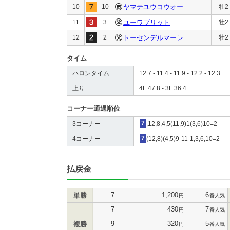
10
10
ヤマテユウコウオー
牡2
11
3
ユーワブリット
牡2
12
2
トーセンデルマーレ
牡2
タイム
ハロンタイム
12.7 - 11.4 - 11.9 - 12.2 - 12.3
上り
4F 47.8 - 3F 36.4
コーナー通過順位
3コーナー
7
,12,8,4,5(11,9)1(3,6)10=2
4コーナー
7
(12,8)(4,5)9-11-1,3,6,10=2
払戻金
7
1,200
6
単勝
円
番人気
7
430
7
円
番人気
9
320
5
複勝
円
番人気