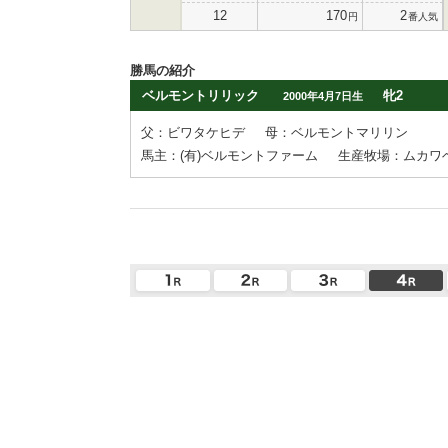
12
170
2
円
番人気
勝馬の紹介
ベルモントリリック
牝2
2000年4月7日生
父：ビワタケヒデ
母：ベルモントマリリン
馬主：(有)ベルモントファーム
生産牧場：ムカワ