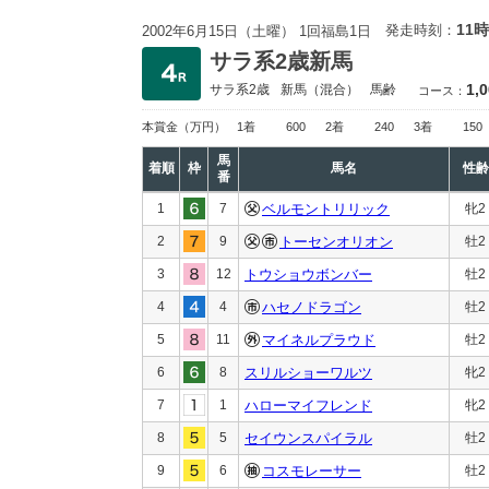
11時
発走時刻：
2002年6月15日（土曜） 1回福島1日
サラ系2歳新馬
1,
サラ系2歳
新馬
（混合）
馬齢
コース：
本賞金
（万円）
1着
600
2着
240
3着
150
馬
着順
枠
馬名
性齢
番
1
7
ベルモントリリック
牝2
2
9
トーセンオリオン
牡2
3
12
トウショウボンバー
牡2
4
4
ハセノドラゴン
牡2
5
11
マイネルプラウド
牡2
6
8
スリルショーワルツ
牝2
7
1
ハローマイフレンド
牝2
8
5
セイウンスパイラル
牡2
9
6
コスモレーサー
牡2