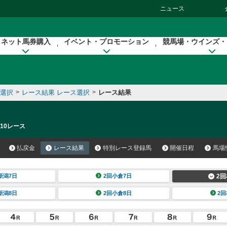
ニュース
ネット馬券購入
イベント・プロモーション
競馬場・ウインズ・
催選択
>
レース結果 レース選択
>
レース結果
 10レース
払戻金
レース結果
特別レース登録馬
開催日程
馬場
新潟7日
2回小倉7日
2回
新潟8日
2回小倉8日
2回