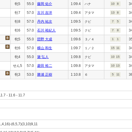
牝5
55.0
藤岡 佑介
1:09.4
3
ハナ
10
8
牡7
57.0
古川 吉洋
1:09.4
3
アタマ
13
8
牡8
57.0
丹内 祐次
1:09.5
3
クビ
7
5
牡6
57.0
石川 裕紀人
1:09.5
3
クビ
7
8
牝5
55.0
団野 大成
1:09.6
3
３／４
1
1
牡6
57.0
横山 和生
1:09.7
3
１／２
15
11
牝4
55.0
黛 弘人
1:09.8
3
クビ
10
15
せん5
57.0
菱田 裕二
1:09.8
3
アタマ
10
13
牝3
53.0
勝浦 正樹
1:10.8
3
６
5
11
11.7 - 11.6 - 11.7
1,4,16)-(6,5,7)(3,10)9,11