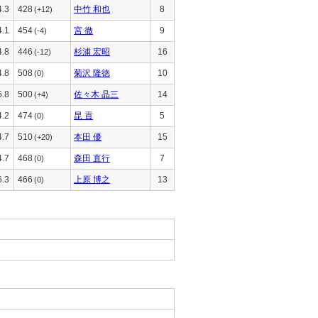
4.3
428
中竹 和也
8
(+12)
4.1
454
宮 徹
9
(-4)
4.8
446
杉浦 宏昭
16
(-12)
4.8
508
菊沢 隆徳
10
(0)
5.8
500
佐々木 晶三
14
(+4)
4.2
474
昆 貢
5
(0)
4.7
510
本田 優
15
(+20)
4.7
468
森田 直行
7
(0)
6.3
466
上原 博之
13
(0)