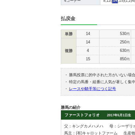
4コーナー
8,12(
14
,15)(1,2)4
払戻金
14
530
単勝
円
14
250
円
4
630
複勝
円
15
850
円
・
勝馬投票に的中された方がいない場
・
特定の馬番・組番に人気が著しく集
・
レースや騎手等につく記号
勝馬の紹介
ファーストフォリオ
2017年5月1日生
父：キングカメハメハ
母：シーザリ
馬主：(有)キャロットファーム
生産