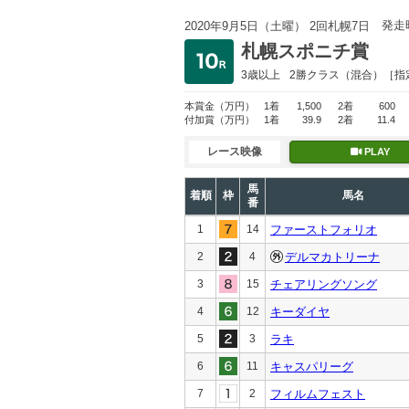
発走
2020年9月5日（土曜） 2回札幌7日
札幌スポニチ賞
3歳以上
2勝クラス
（混合）［指
本賞金
（万円）
1着
1,500
2着
600
付加賞
（万円）
1着
39.9
2着
11.4
レース映像
PLAY
馬
着順
枠
馬名
番
1
14
ファーストフォリオ
2
4
デルマカトリーナ
3
15
チェアリングソング
4
12
キーダイヤ
5
3
ラキ
6
11
キャスパリーグ
7
2
フィルムフェスト