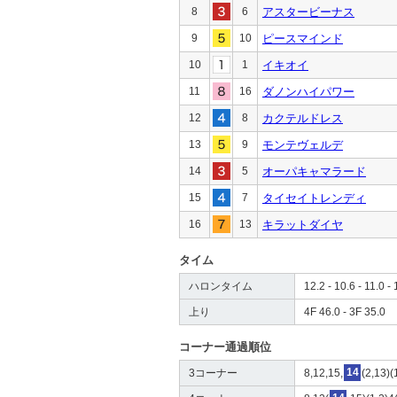
8
6
アスタービーナス
9
10
ピースマインド
10
1
イキオイ
11
16
ダノンハイパワー
12
8
カクテルドレス
13
9
モンテヴェルデ
14
5
オーパキャマラード
15
7
タイセイトレンディ
16
13
キラットダイヤ
タイム
ハロンタイム
12.2 - 10.6 - 11.0 - 
上り
4F 46.0 - 3F 35.0
コーナー通過順位
3コーナー
8,12,15,
14
(2,13)(