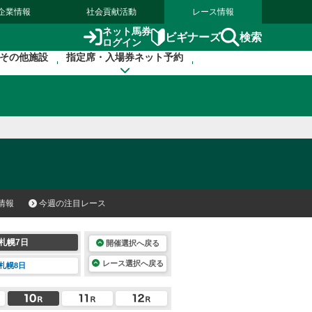
企業情報
社会貢献活動
レース情報
ネット馬券
検索
ビギナーズ
ログイン
その他施設
指定席・入場券ネット予約
情報
今週の注目レース
札幌7日
開催選択へ戻る
レース選択へ戻る
札幌8日