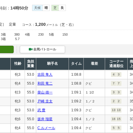
14時50分
時刻：
天候
晴
芝
良
1,200
定］
定量
（芝・右）
コース：
メートル
3着
380
4着
230
5着
150
3着
5.7
全周パトロール
負担
コーナー
性齢
騎手名
タイム
着差
重量
通過順位
牝3
53.0
吉田 隼人
1:08.8
3
4
3
牝4
55.0
和田 竜二
1:08.8
3
クビ
7
7
牡3
55.0
柴山 雄一
1:09.1
3
１ 1/2
3
3
牝3
53.0
戸崎 圭太
1:09.2
3
１／２
2
2
牝3
53.0
武 豊
1:09.3
3
クビ
13
13
牝6
55.0
坂井 瑠星
1:09.4
3
１／２
16
15
牝4
55.0
C.ルメール
1:09.4
3
クビ
5
5