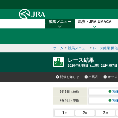
本文へ移動する
競馬メニュー
馬券・JRA-UMACA
ホーム
>
競馬メニュー
>
レース結果 開
レース結果
2020年9月5日（土曜）2回札幌7日
開催お知らせ
出馬表
オッズ
9月5日
3回
（土曜）
9月6日
3回
（日曜）