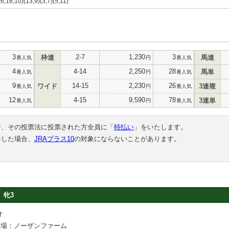
(6,16,10)(13,9)(3,7)(5,11)
3
2-7
1,230
3
枠連
馬連
番人気
円
番人気
4
4-14
2,250
28
馬単
番人気
円
番人気
9
14-15
2,230
26
ワイド
3連複
番人気
円
番人気
12
4-15
9,590
78
3連単
番人気
円
番人気
合、その投票法に投票された方全員に「
特払い
」をいたします。
中した場合、
JRAプラス10
の対象にならないことがあります。
牝3
オ
牧場：ノーザンファーム