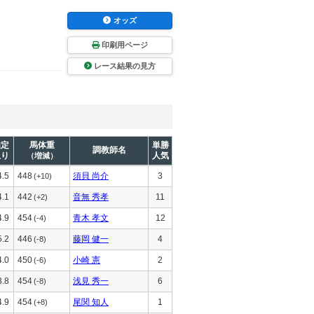
オッズ
印刷用ページ
レース結果の見方
推定
馬体重
単勝
調教師名
上り
人気
（増減）
4.5
448
須貝 尚介
3
(+10)
4.1
442
音無 秀孝
11
(+2)
4.9
454
青木 孝文
12
(-4)
5.2
446
藤岡 健一
4
(-8)
4.0
450
小崎 憲
2
(-6)
3.8
454
浅見 秀一
6
(-8)
4.9
454
尾関 知人
1
(+8)