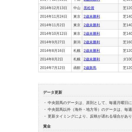
2014年12月13日
中山
黒松賞
芝12
2014年11月24日
東京
2歳未勝利
芝14
2014年11月2日
東京
2歳未勝利
芝14
2014年10月12日
東京
2歳未勝利
芝14
2014年9月27日
新潟
2歳未勝利
芝16
2014年8月16日
札幌
2歳未勝利
芝12
2014年8月2日
札幌
2歳未勝利
ダ10
2014年7月12日
函館
2歳新馬
芝12
データ更新
・
中央競馬のデータは、原則として、毎週月曜日に
・
中央競馬以外（海外・地方等）のデータは、毎週
・
更新タイミングにより、反映が遅れる場合があり
賞金