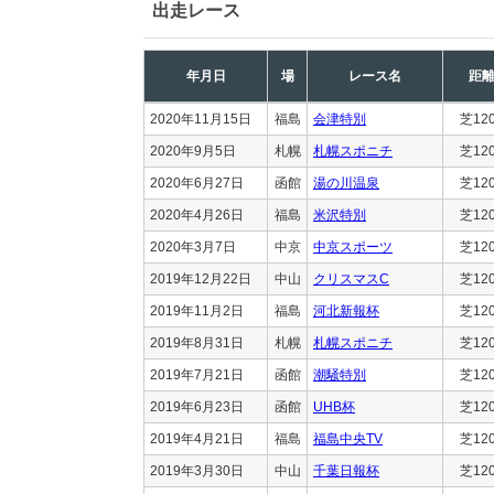
出走レース
年月日
場
レース名
距
2020年11月15日
福島
会津特別
芝12
2020年9月5日
札幌
札幌スポニチ
芝12
2020年6月27日
函館
湯の川温泉
芝12
2020年4月26日
福島
米沢特別
芝12
2020年3月7日
中京
中京スポーツ
芝12
2019年12月22日
中山
クリスマスC
芝12
2019年11月2日
福島
河北新報杯
芝12
2019年8月31日
札幌
札幌スポニチ
芝12
2019年7月21日
函館
潮騒特別
芝12
2019年6月23日
函館
UHB杯
芝12
2019年4月21日
福島
福島中央TV
芝12
2019年3月30日
中山
千葉日報杯
芝12