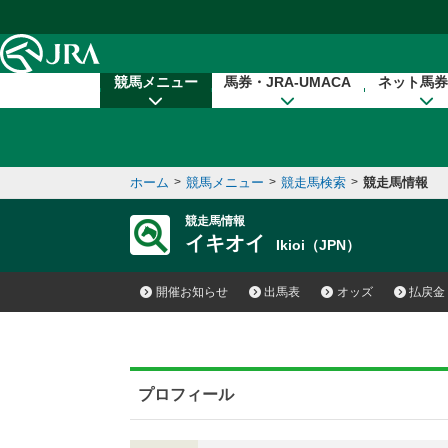
本文へ移動する
競馬メニュー
馬券・JRA-UMACA
ネット馬券
ホーム
>
競馬メニュー
>
競走馬検索
>
競走馬情報
競走馬情報
イキオイ
Ikioi（JPN）
開催お知らせ
出馬表
オッズ
払戻金
プロフィール