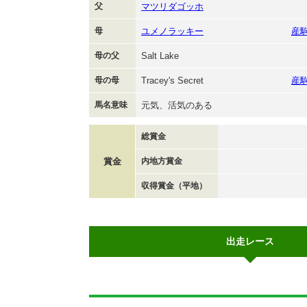
父
マツリダゴッホ
母
ユメノラッキー
産
母の父
Salt Lake
母の母
Tracey's Secret
産
馬名意味
元気、活気のある
総賞金
賞金
内地方賞金
収得賞金（平地）
出走レース