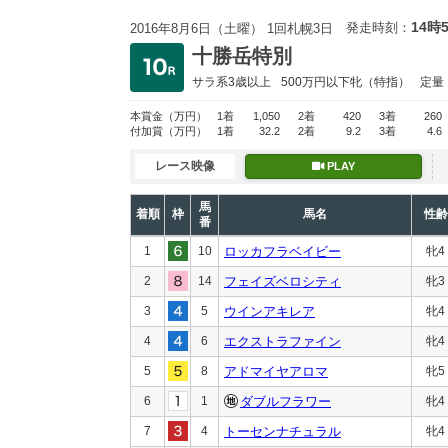
14時
発走時刻：
2016年8月6日（土曜） 1回札幌3日
十勝岳特別
サラ系3歳以上
500万円以下
牝（特指）
定量
本賞金
（万円）
1着
1,050
2着
420
3着
260
付加賞
（万円）
1着
32.2
2着
9.2
3着
4.6
レース映像
PLAY
馬
着順
枠
馬名
性齢
番
1
10
ロッカフラベイビー
牝4
2
14
フェイズベロシティ
牝3
3
5
ウインアキレア
牝4
4
6
エクストラファイン
牝4
5
8
アドマイヤアロマ
牝5
6
1
ダブルフラワー
牝4
7
4
トーセンナチュラル
牝4