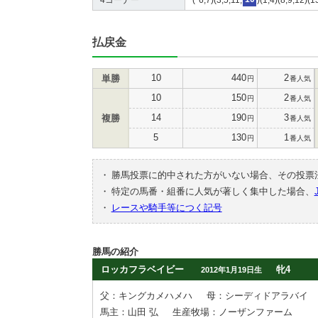
払戻金
10
440
2
単勝
円
番人気
10
150
2
円
番人気
14
190
3
複勝
円
番人気
5
130
1
円
番人気
・
勝馬投票に的中された方がいない場合、その投票
・
特定の馬番・組番に人気が著しく集中した場合、
・
レースや騎手等につく記号
勝馬の紹介
ロッカフラベイビー
牝4
2012年1月19日生
父：キングカメハメハ
母：シーディドアラバイ
馬主：山田 弘
生産牧場：ノーザンファーム