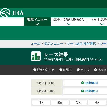
本文へ移動する
競馬メニュー
馬券・JRA-UMACA
ネット馬券
ホーム
>
競馬メニュー
>
レース結果 開催選択
>
レー
レース結果
2016年8月6日（土曜）1回札幌3日 10レース
開催お知らせ
出馬表
オッズ
払戻金
8月6日
2回新潟3日
（土曜）
8月7日
2回新潟4日
（日曜）