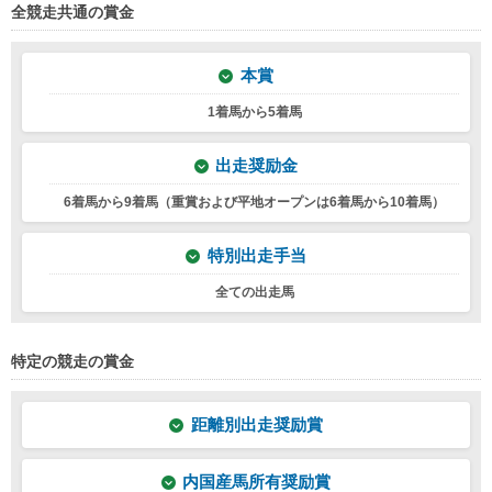
全競走共通の賞金
本賞
1着馬から5着馬
出走奨励金
6着馬から9着馬
（重賞および平地オープンは6着馬から10着馬）
特別出走手当
全ての出走馬
特定の競走の賞金
距離別出走奨励賞
内国産馬所有奨励賞