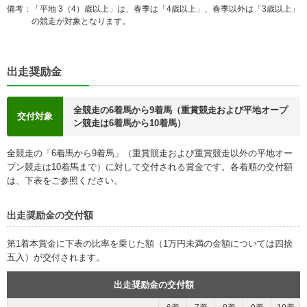
備考：
「平地 3（4）歳以上」は、春季は「4歳以上」、春季以外は「3歳以上」
の競走が対象となります。
出走奨励金
全競走の6着馬から9着馬（重賞競走および平地オープ
交付対象
ン競走は6着馬から10着馬）
全競走の「6着馬から9着馬」（重賞競走および重賞競走以外の平地オー
プン競走は10着馬まで）に対して交付される賞金です。各着順の交付額
は、下表をご参照ください。
出走奨励金の交付額
第1着本賞金に下表の比率を乗じた額（1万円未満の金額については四捨
五入）が交付されます。
出走奨励金の交付額