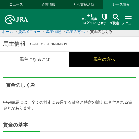
本文へ移動する
ニュース
企業情報
社会貢献活動
レース情報
ネット馬券
ログイン
ビギナーズ
検索
メニュー
ホーム
>
競馬メニュー
>
馬主情報
>
馬主の方へ
>
賞金のしくみ
馬主情報
OWNER'S INFORMATION
馬主になるには
馬主の方へ
賞金のしくみ
中央競馬には、全ての競走に共通する賞金と特定の競走に交付される賞
金とがあります。
賞金の基本