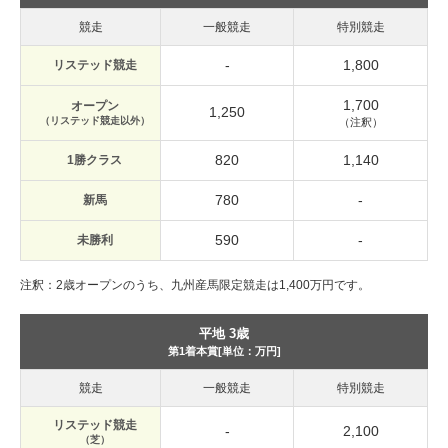
競走
一般競走
特別競走
-
1,800
リステッド競走
1,700
オープン
1,250
（リステッド競走以外）
（注釈）
820
1,140
1勝クラス
780
-
新馬
590
-
未勝利
注釈：
2歳オープンのうち、九州産馬限定競走は1,400万円です。
平地 3歳
第1着本賞[単位：万円]
競走
一般競走
特別競走
リステッド競走
-
2,100
（芝）