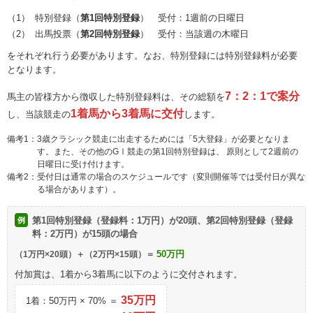
（1）
特別登録（
第1回特別登録
） 受付：1週前の日曜日
（2）
出馬投票（
第2回特別登録
） 受付：当該週の木曜日
をそれぞれ行う必要があります。なお、特別登録には特別登録料が必要
となります。
7：2：1で案分
馬主の皆様方から徴収した特別登録料は、その総額を
1着馬から3着馬に交付
し、当該競走の
します。
備考1：
3歳クラシック競走に出走するためには「5大登録」が必要となりま
す。また、その他のGⅠ競走の第1回特別登録は、 原則として2週前の
日曜日に受け付けます。
備考2：
受付日は通常の場合のスケジュールです（変則開催等では受付日が異な
る場合があります）。
第1回特別登録（登録料：1万円）が20頭、第2回特別登録（登録
例
料：2万円）が15頭の場合
50万円
（1万円×20頭）＋（2万円×15頭）＝
付加賞は、1着から3着馬に以下のように交付されます。
35万円
1着：
50万円 × 70% ＝