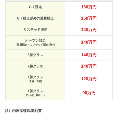
160万円
GⅠ競走
150万円
GⅠ競走以外の重賞競走
140万円
リステッド競走
オープン競走
140万円
（重賞競走・リステッド競走以外）
140万円
3勝クラス
140万円
2勝クラス
1勝クラス
120万円
（2歳・3歳）
1勝クラス
90万円
（3（4）歳以上）
（2）内国産牝馬奨励賞