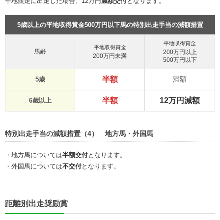
平地競走に出走した場合、12万円
減額交付
となります。
5歳以上の平地収得賞金500万円以下馬の特別出走手当の減額措置
平地収得賞金
平地収得賞金
馬齢
200万円以上
200万円未満
500万円以下
半額
満額
5歳
半額
12万円減額
6歳以上
特別出走手当の減額措置（4） 地方馬・外国馬
・
地方馬については
半額交付
となります。
・
外国馬については
不交付
となります。
距離別出走奨励賞