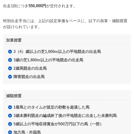
出走1回につき
550,000円
が交付されます。
特別出走手当には、上記の設定単価をベースに、以下の加算・減額措置
が設けられています。
加算措置
3（4）歳以上の芝1,800m以上の平地競走の出走馬
3歳の芝1,800m以上の平地競走の出走馬
2歳馬競走の出走馬
障害競走の出走馬
減額措置
1着馬とのタイムが規定の秒数を超過した馬
3歳未勝利競走の編成終了後の平地競走に出走した未勝利馬
5歳以上の平地収得賞金が500万円以下の馬（一部）
地方馬・外国馬