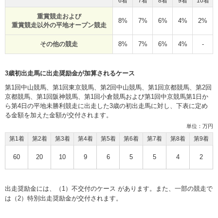
6着
7着
8着
9着
10着
重賞競走および
8%
7%
6%
4%
2%
重賞競走以外の
平地オープン競走
その他の競走
8%
7%
6%
4%
-
3歳初出走馬に出走奨励金が加算されるケース
第1回中山競馬、第1回東京競馬、第2回中山競馬、第1回京都競馬、第2回
京都競馬、第1回阪神競馬、第1回小倉競馬および第1回中京競馬第1日か
ら第4日の平地未勝利競走に出走した3歳の初出走馬に対し、下表に定め
る金額を加えた金額が交付されます。
単位：万円
第1着
第2着
第3着
第4着
第5着
第6着
第7着
第8着
第9着
60
20
10
9
6
5
5
4
2
出走奨励金には、（1）不交付のケース があります。また、一部の競走で
は（2）特別出走奨励金が交付されます。