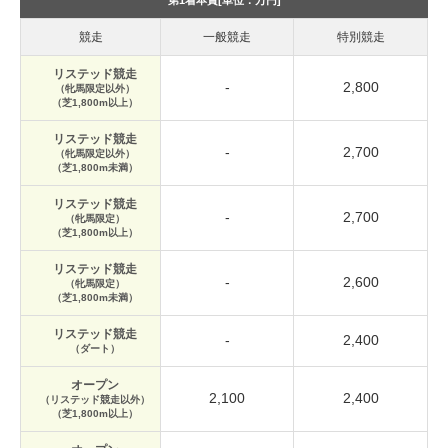
第1着本賞[単位：万円]
競走
一般競走
特別競走
リステッド競走
-
2,800
（牝馬限定以外）
（芝1,800m以上）
リステッド競走
-
2,700
（牝馬限定以外）
（芝1,800m未満）
リステッド競走
-
2,700
（牝馬限定）
（芝1,800m以上）
リステッド競走
-
2,600
（牝馬限定）
（芝1,800m未満）
リステッド競走
-
2,400
（ダート）
オープン
2,100
2,400
（リステッド競走以外）
（芝1,800m以上）