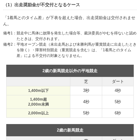
（1）出走奨励金が不交付となるケース
「1着馬とのタイム差」が下表を超えた場合、出走奨励金は交付されませ
ん。
備考1：
競走中に馬体に故障を発生した場合等、裁決委員がやむを得ないと認め
たときは、交付されます。
備考2：
平地オープン競走（未出走馬および未勝利馬が重賞競走に出走したとき
を除く）・障害特別競走（重賞競走を含む）は、「1着馬とのタイム
差」による不交付の対象となりません。
2歳の新馬競走以外の平地競走
芝
ダート
3秒
4秒
1,400m以下
1,400m超
4秒
5秒
2,000m未満
5秒
6秒
2,000m以上
2歳の新馬競走