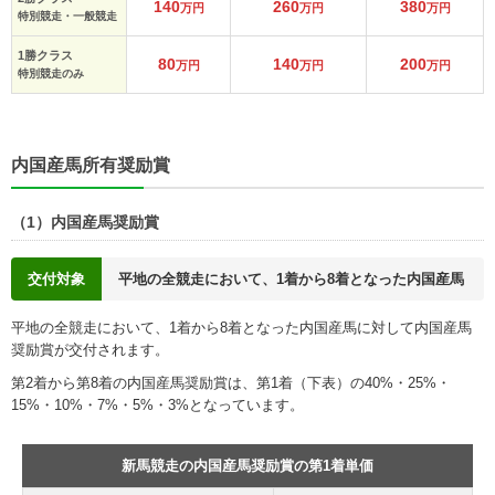
140
260
380
万円
万円
万円
特別競走・一般競走
1勝クラス
80
140
200
万円
万円
万円
特別競走のみ
内国産馬所有奨励賞
（1）内国産馬奨励賞
交付対象
平地の全競走において、1着から8着となった内国産馬
平地の全競走において、1着から8着となった内国産馬に対して内国産馬
奨励賞が交付されます。
第2着から第8着の内国産馬奨励賞は、第1着（下表）の40%・25%・
15%・10%・7%・5%・3%となっています。
新馬競走の内国産馬奨励賞の第1着単価