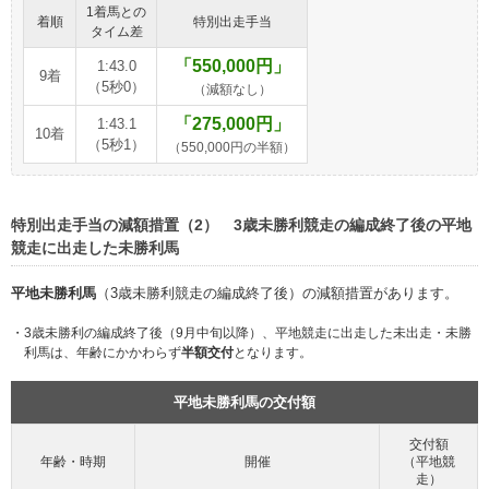
1着馬との
着順
特別出走手当
タイム差
「550,000円」
1:43.0
9着
（5秒0）
（減額なし）
「275,000円」
1:43.1
10着
（5秒1）
（550,000円の半額）
特別出走手当の減額措置（2） 3歳未勝利競走の編成終了後の平地
競走に出走した未勝利馬
平地未勝利馬
（3歳未勝利競走の編成終了後）の減額措置があります。
・
3歳未勝利の編成終了後（9月中旬以降）、平地競走に出走した未出走・未勝
利馬は、年齢にかかわらず
半額交付
となります。
平地未勝利馬の交付額
交付額
年齢・時期
開催
（平地競
走）