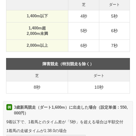
芝
ダート
1,400m以下
4秒
5秒
1,400m超
5秒
6秒
2,000m未満
2,000m以上
6秒
7秒
障害競走（特別競走を除く）
芝
ダート
8秒
10秒
3歳新馬競走（ダート1,600m）に出走した場合（設定単価：550,
例
000円）
9着以下で、1着馬とのタイム差が「5秒」を超える場合は半額交付
1着馬の走破タイムが1:38.0の場合