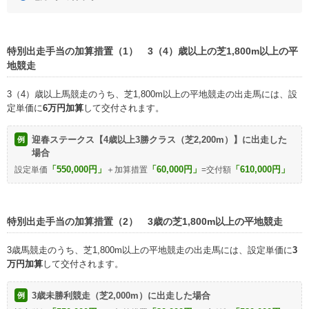
特別出走手当の加算措置（1） 3（4）歳以上の芝1,800m以上の平
地競走
3（4）歳以上馬競走のうち、芝1,800m以上の平地競走の出走馬には、設
定単価に
6万円加算
して交付されます。
迎春ステークス【4歳以上3勝クラス（芝2,200m）】に出走した
例
場合
「550,000円」
「60,000円」
「610,000円」
設定単価
＋
加算措置
=
交付額
特別出走手当の加算措置（2） 3歳の芝1,800m以上の平地競走
3歳馬競走のうち、芝1,800m以上の平地競走の出走馬には、設定単価に
3
万円加算
して交付されます。
3歳未勝利競走（芝2,000m）に出走した場合
例