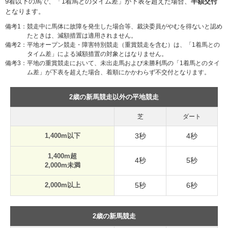
9着以下の馬で、「1着馬とのタイム差」が下表を超えた場合、
半額交付
となります。
備考1：
競走中に馬体に故障を発生した場合等、裁決委員がやむを得ないと認め
たときは、減額措置は適用されません。
備考2：
平地オープン競走・障害特別競走（重賞競走を含む）は、「1着馬との
タイム差」による減額措置の対象とはなりません。
備考3：
平地の重賞競走において、未出走馬および未勝利馬の「1着馬とのタイ
ム差」が下表を超えた場合、着順にかかわらず不交付となります。
2歳の新馬競走以外の平地競走
芝
ダート
1,400m以下
3秒
4秒
1,400m超
4秒
5秒
2,000m未満
2,000m以上
5秒
6秒
2歳の新馬競走