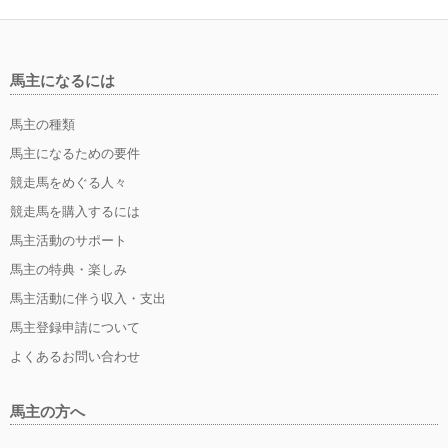
馬主になるには
馬主の種類
馬主になるための要件
競走馬をめぐる人々
競走馬を購入するには
馬主活動のサポート
馬主の特典・楽しみ
馬主活動に伴う収入・支出
馬主登録申請について
よくあるお問い合わせ
馬主の方へ