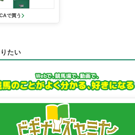
ACAで買う
知りたい