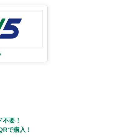
ド不要！
QRで購入！