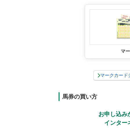
マー
マークカード
馬券の買い方
お申し込み
インター