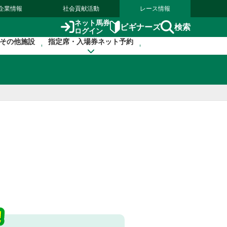
企業情報
社会貢献活動
レース情報
ネット馬券
検索
ビギナーズ
ログイン
その他施設
指定席・入場券ネット予約