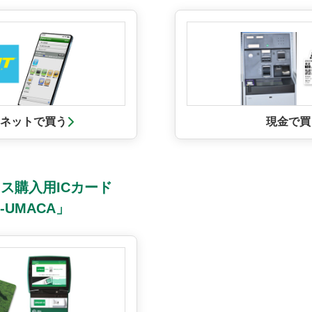
ネットで買う
現金で買
ス購入用ICカード
-UMACA」