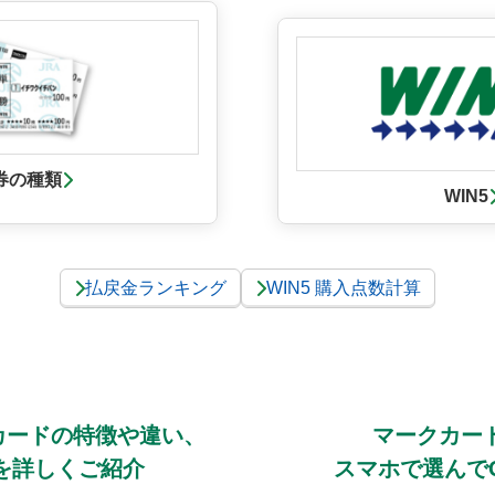
券の種類
WIN5
払戻金ランキング
WIN5 購入点数計算
カードの
特徴や違い、
マークカー
を
詳しくご紹介
スマホで選んで