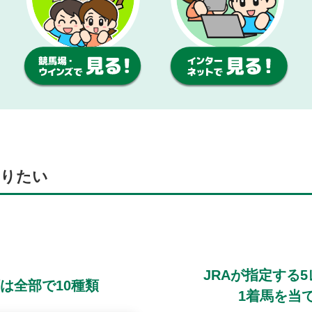
知りたい
JRAが指定する
は全部で10種類
1着馬を当