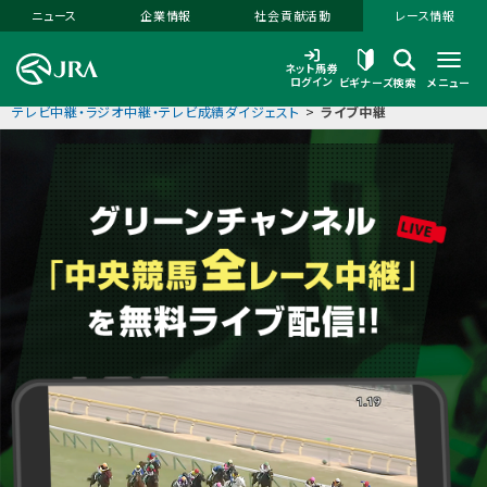
本文へ移動する
ニュース
企業情報
社会貢献活動
レース情報
ネット馬券
ログイン
ビギナーズ
検索
メニュー
テレビ中継・ラジオ中継・テレビ成績ダイジェスト
>
ライブ中継