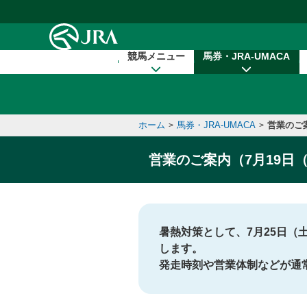
本文へ移動する
競馬メニュー
馬券・JRA-UMACA
ホーム
馬券・JRA-UMACA
営業のご
>
>
営業のご案内（7月19日
暑熱対策として、7月25日（
します。
発走時刻や営業体制などが通