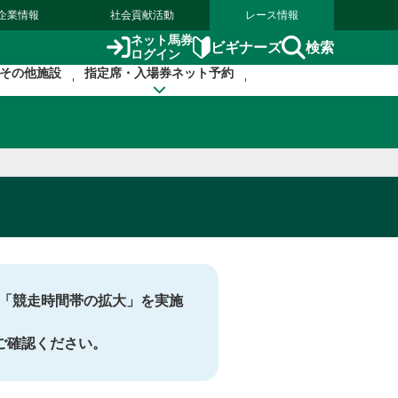
企業情報
社会貢献活動
レース情報
ネット馬券
検索
ビギナーズ
ログイン
その他施設
指定席・入場券ネット予約
の「競走時間帯の拡大」を実施
ご確認ください。