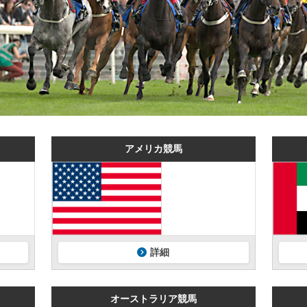
アメリカ競馬
詳細
オーストラリア競馬