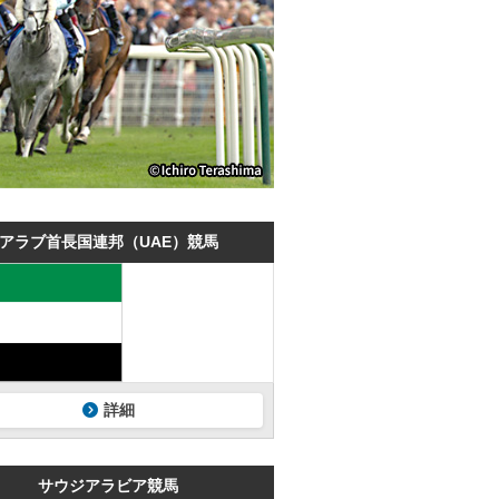
アラブ首長国連邦（UAE）競馬
詳細
サウジアラビア競馬