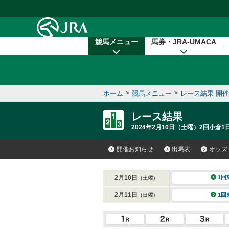
本文へ移動する
競馬メニュー
馬券・JRA-UMACA
ホーム
>
競馬メニュー
>
レース結果 開
レース結果
2024年2月10日（土曜）2回小倉1
開催お知らせ
出馬表
オッズ
2月10日
1回
（土曜）
2月11日
1回
（日曜）