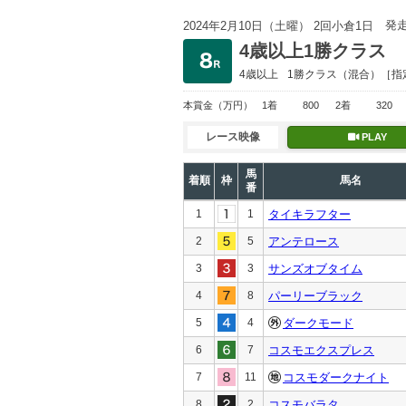
発
2024年2月10日（土曜） 2回小倉1日
4歳以上1勝クラス
4歳以上
1勝クラス
（混合）［指
本賞金
（万円）
1着
800
2着
320
レース映像
PLAY
馬
着順
枠
馬名
番
1
1
タイキラフター
2
5
アンテロース
3
3
サンズオブタイム
4
8
パーリーブラック
5
4
ダークモード
6
7
コスモエクスプレス
7
11
コスモダークナイト
8
2
コスモバラタ