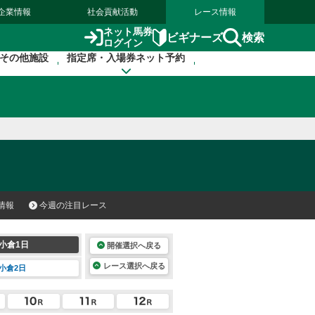
企業情報
社会貢献活動
レース情報
ネット馬券
検索
ビギナーズ
ログイン
その他施設
指定席・入場券ネット予約
情報
今週の注目レース
小倉1日
開催選択へ戻る
レース選択へ戻る
小倉2日