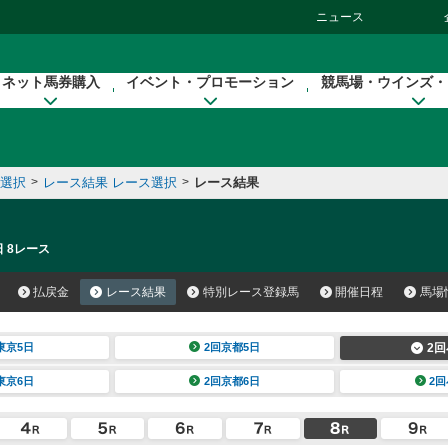
ニュース
ネット馬券購入
イベント・プロモーション
競馬場・ウインズ・
催選択
>
レース結果 レース選択
>
レース結果
日 8レース
払戻金
レース結果
特別レース登録馬
開催日程
馬場
東京5日
2回京都5日
2回
東京6日
2回京都6日
2回