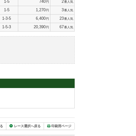
1-5
740
2
円
番人気
1-5
1,270
3
円
番人気
1-3-5
6,400
23
円
番人気
1-5-3
20,390
67
円
番人気
る
レース選択へ戻る
印刷用ページ