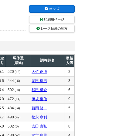
オッズ
印刷用ページ
レース結果の見方
推定
馬体重
単勝
調教師名
上り
人気
（増減）
5.1
520
大竹 正博
2
(+4)
5.6
444
岡田 稲男
3
(-6)
5.4
502
和田 勇介
6
(-4)
5.0
472
伊坂 重信
9
(+4)
5.5
484
藤岡 健一
5
(-4)
4.7
490
松永 康利
1
(+2)
6.0
502
吉田 直弘
8
(0)
5.9
480
武市 康男
4
(+6)