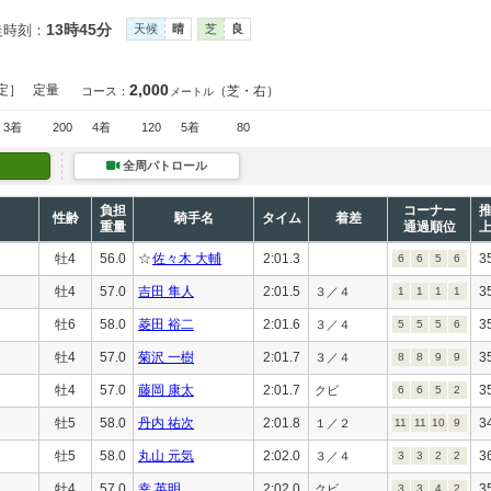
13時45分
走時刻：
天候
晴
芝
良
2,000
定］
定量
（芝・右）
コース：
メートル
3着
200
4着
120
5着
80
全周パトロール
負担
コーナー
性齢
騎手名
タイム
着差
重量
通過順位
牡4
56.0
☆
佐々木 大輔
2:01.3
3
6
6
5
6
牡4
57.0
吉田 隼人
2:01.5
3
３／４
1
1
1
1
牡6
58.0
菱田 裕二
2:01.6
3
３／４
5
5
5
6
牡4
57.0
菊沢 一樹
2:01.7
3
３／４
8
8
9
9
牡4
57.0
藤岡 康太
2:01.7
3
クビ
6
6
5
2
牡5
58.0
丹内 祐次
2:01.8
3
１／２
11
11
10
9
牡5
58.0
丸山 元気
2:02.0
3
３／４
3
3
2
2
牡4
57.0
幸 英明
2:02.0
3
クビ
3
3
4
2