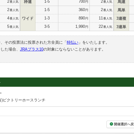
2
1-5
700
2
枠連
馬連
番人気
円
番人気
2
1-5
360
2
馬単
番人気
円
番人気
4
1-3
890
11
ワイド
3連複
番人気
円
番人気
5
3-5
1,990
22
3連単
番人気
円
番人気
合、その投票法に投票された方全員に「
特払い
」をいたします。
中した場合、
JRAプラス10
の対象にならないことがあります。
4
ー
有)ビクトリーホースランチ
開催選択へ戻