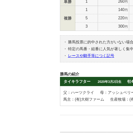
1
260
単勝
円
1
140
円
5
220
複勝
円
3
300
円
・
勝馬投票に的中された方がいない場
・
特定の馬番・組番に人気が著しく集
・
レースや騎手等につく記号
勝馬の紹介
タイキラフター
牡
2020年3月2日生
父：ハーツクライ
母：アッシュベリ
馬主：(有)大樹ファーム
生産牧場：(