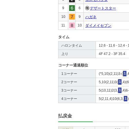
9
6
デザートスター
10
9
ハガネ
11
10
ダイメイセブン
タイム
ハロンタイム
12.6 - 11.6 - 12.4 - 
上り
4F 47.2 - 3F 35.4
コーナー通過順位
1コーナー
(*5,10)(2,11)3-(
1
,
2コーナー
5,10(2,11)3(
1
,4)(
3コーナー
5(10,11)2(3,
1
,4)6
4コーナー
5(2,11,4)10(6,3,
1
払戻金