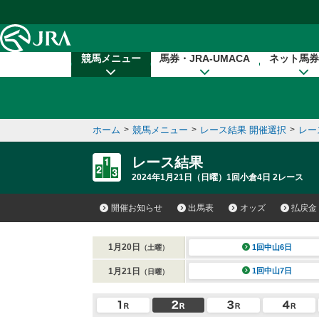
本文へ移動する
競馬メニュー
馬券・JRA-UMACA
ネット馬券
ホーム
>
競馬メニュー
>
レース結果 開催選択
>
レー
レース結果
2024年1月21日（日曜）1回小倉4日 2レース
開催お知らせ
出馬表
オッズ
払戻金
1月20日
1回中山6日
（土曜）
1月21日
1回中山7日
（日曜）