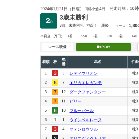
10時
発走時刻：
2024年1月21日（日曜） 1回小倉4日
3歳未勝利
1,80
3歳
未勝利
牝［指定］
馬齢
コース：
本賞金
（万円）
1着
550
2着
220
3着
140
レース映像
PLAY
馬
着順
枠
馬名
性齢
番
1
3
レディマリオン
牝3
2
7
エリカエレガンテ
牝3
3
12
ダークファンタジー
牝3
4
11
ピリー
牝3
5
10
ブルーパール
牝3
6
1
ウインベルレーヌ
牝3
7
4
マテンロウソル
牝3
8
2
アリスヴィクトリア
牝3