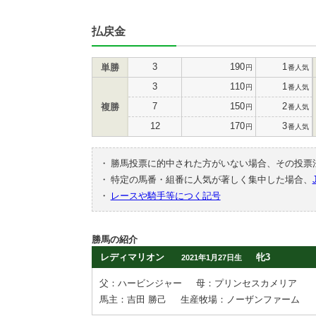
払戻金
3
190
1
単勝
円
番人気
3
110
1
円
番人気
7
150
2
複勝
円
番人気
12
170
3
円
番人気
・
勝馬投票に的中された方がいない場合、その投票
・
特定の馬番・組番に人気が著しく集中した場合、
・
レースや騎手等につく記号
勝馬の紹介
レディマリオン
牝3
2021年1月27日生
父：ハービンジャー
母：プリンセスカメリア
馬主：吉田 勝己
生産牧場：ノーザンファーム