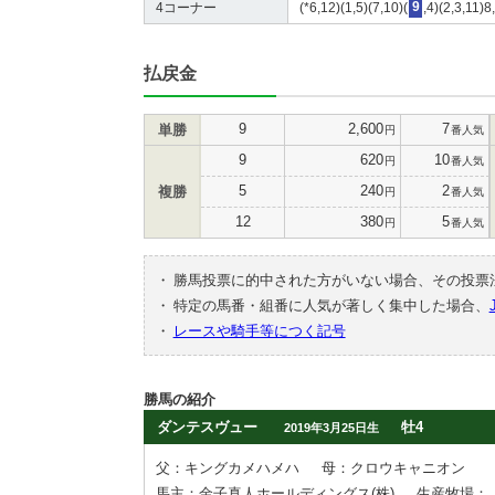
4コーナー
(*6,12)(1,5)(7,10)(
9
,4)(2,3,11)8
払戻金
9
2,600
7
単勝
円
番人気
9
620
10
円
番人気
5
240
2
複勝
円
番人気
12
380
5
円
番人気
・
勝馬投票に的中された方がいない場合、その投票
・
特定の馬番・組番に人気が著しく集中した場合、
・
レースや騎手等につく記号
勝馬の紹介
ダンテスヴュー
牡4
2019年3月25日生
父：キングカメハメハ
母：クロウキャニオン
馬主：金子真人ホールディングス(株)
生産牧場：