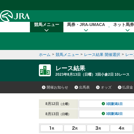
本文へ移動する
競馬メニュー
馬券・JRA-UMACA
ネット馬券
ホーム
>
競馬メニュー
>
レース結果 開催選択
>
レー
レース結果
2023年8月13日（日曜）3回小倉2日 10レース
開催お知らせ
出馬表
オッズ
払戻金
8月12日
3回新潟1日
（土曜）
8月13日
3回新潟2日
（日曜）