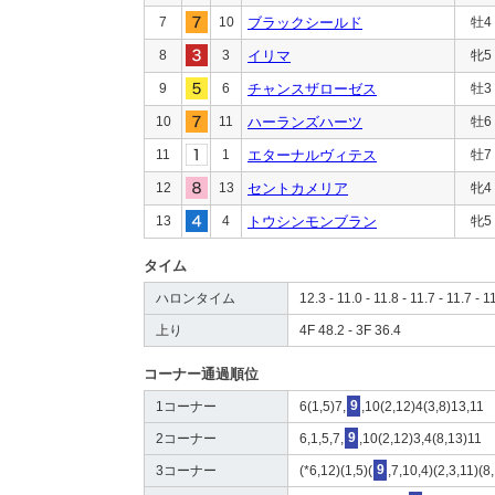
7
10
ブラックシールド
牡4
8
3
イリマ
牝5
9
6
チャンスザローゼス
牡3
10
11
ハーランズハーツ
牡6
11
1
エターナルヴィテス
牡7
12
13
セントカメリア
牝4
13
4
トウシンモンブラン
牝5
タイム
ハロンタイム
12.3 - 11.0 - 11.8 - 11.7 - 11.7 - 1
上り
4F 48.2 - 3F 36.4
コーナー通過順位
1コーナー
6(1,5)7,
9
,10(2,12)4(3,8)13,11
2コーナー
6,1,5,7,
9
,10(2,12)3,4(8,13)11
3コーナー
(*6,12)(1,5)(
9
,7,10,4)(2,3,11)(8