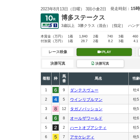
15時
発走時刻：
2023年8月13日（日曜） 3回小倉2日
博多ステークス
3歳以上
3勝クラス
（混合）［指定］
ハンデ
本賞金
（万円）
1着
1,840
2着
740
3着
460
付加賞
（万円）
1着
28.7
2着
8.2
3着
4.1
レース映像
PLAY
決勝写真
決勝写真
馬
着順
枠
馬名
性齢
番
1
9
ダンテスヴュー
牡4
2
5
ウインリブルマン
牡5
3
12
タガノパッション
牝5
4
8
オールザワールド
牡6
5
2
ハートオブアシティ
牡5
6
7
アサケレディ
牝5