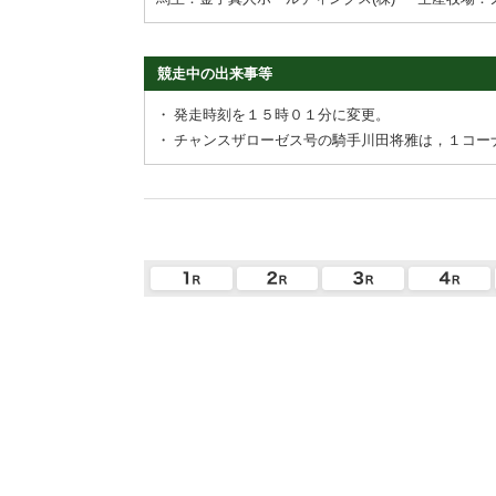
競走中の出来事等
・
発走時刻を１５時０１分に変更。
・
チャンスザローゼス号の騎手川田将雅は，１コー