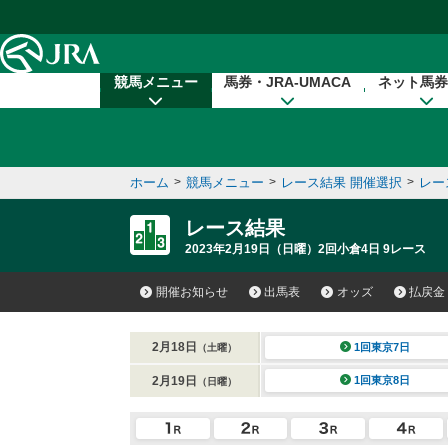
本文へ移動する
競馬メニュー
馬券・JRA-UMACA
ネット馬券
ホーム
>
競馬メニュー
>
レース結果 開催選択
>
レー
レース結果
2023年2月19日（日曜）2回小倉4日 9レース
開催お知らせ
出馬表
オッズ
払戻金
2月18日
1回東京7日
（土曜）
2月19日
1回東京8日
（日曜）