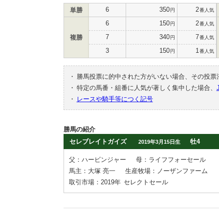
6
350
2
単勝
円
番人気
6
150
2
円
番人気
7
340
7
複勝
円
番人気
3
150
1
円
番人気
・
勝馬投票に的中された方がいない場合、その投票
・
特定の馬番・組番に人気が著しく集中した場合、
・
レースや騎手等につく記号
勝馬の紹介
セレブレイトガイズ
牡4
2019年3月15日生
父：ハービンジャー
母：ライフフォーセール
馬主：大塚 亮一
生産牧場：ノーザンファーム
取引市場：2019年
セレクトセール