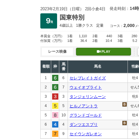
14時
発走時刻：
2023年2月19日（日曜） 2回小倉4日
国東特別
2,000
4歳以上
1勝クラス
定量
コース：
メ
本賞金
（万円）
1着
1,110
2着
440
3着
280
付加賞
（万円）
1着
36.4
2着
10.4
3着
5.2
レース映像
PLAY
馬
着順
枠
馬名
性齢
番
1
6
セレブレイトガイズ
牡4
2
7
ウェイオブライト
せん
3
3
タンジェリンムーン
牝6
4
5
ヒルノアントラ
せん
5
10
グランドゴールド
牡4
6
4
ダンツエスプリ
牡4
7
9
セイウンガレオン
牡4