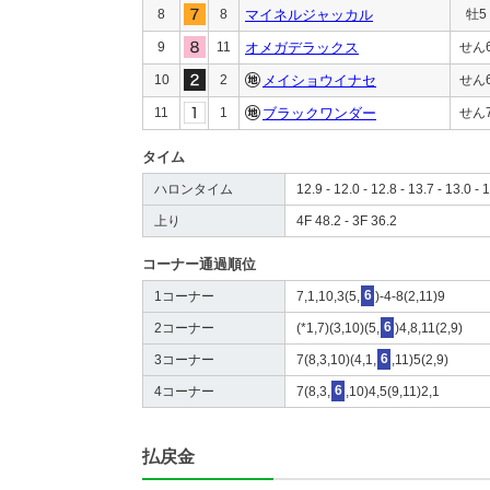
8
8
マイネルジャッカル
牡5
9
11
オメガデラックス
せん
10
2
メイショウイナセ
せん
11
1
ブラックワンダー
せん
タイム
ハロンタイム
12.9 - 12.0 - 12.8 - 13.7 - 13.0 - 1
上り
4F 48.2 - 3F 36.2
コーナー通過順位
1コーナー
7,1,10,3(5,
6
)-4-8(2,11)9
2コーナー
(*1,7)(3,10)(5,
6
)4,8,11(2,9)
3コーナー
7(8,3,10)(4,1,
6
,11)5(2,9)
4コーナー
7(8,3,
6
,10)4,5(9,11)2,1
払戻金