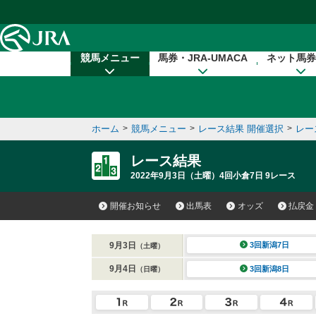
本文へ移動する
競馬メニュー
馬券・JRA-UMACA
ネット馬券
ホーム
>
競馬メニュー
>
レース結果 開催選択
>
レー
レース結果
2022年9月3日（土曜）4回小倉7日 9レース
開催お知らせ
出馬表
オッズ
払戻金
9月3日
3回新潟7日
（土曜）
9月4日
3回新潟8日
（日曜）