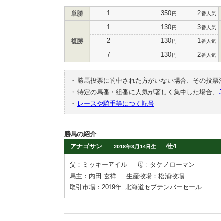
1
350
2
単勝
円
番人気
1
130
3
円
番人気
2
130
1
複勝
円
番人気
7
130
2
円
番人気
・
勝馬投票に的中された方がいない場合、その投票
・
特定の馬番・組番に人気が著しく集中した場合、
・
レースや騎手等につく記号
勝馬の紹介
アナゴサン
牡4
2018年3月14日生
父：ミッキーアイル
母：タケノローマン
馬主：内田 玄祥
生産牧場：松浦牧場
取引市場：2019年
北海道セプテンバーセール