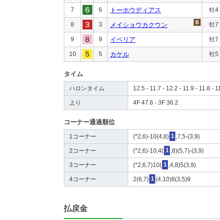
7
6
トーホウディアス
牡4
8
3
メイショウカクウン
牡7
9
9
イベリア
牡7
10
5
カケル
牡5
タイム
ハロンタイム
12.5 - 11.7 - 12.2 - 11.9 - 11.8 - 1
上り
4F 47.6 - 3F 36.2
コーナー通過順位
1コーナー
(*2,6)-10(4,8)
1
,7,5-(3,9)
2コーナー
(*2,6)-10,4(
1
,8)(5,7)-(3,9)
3コーナー
(*2,6,7)10(
1
,4,8)5(3,9)
4コーナー
2(6,7)
1
(4,10)8(3,5)9
払戻金