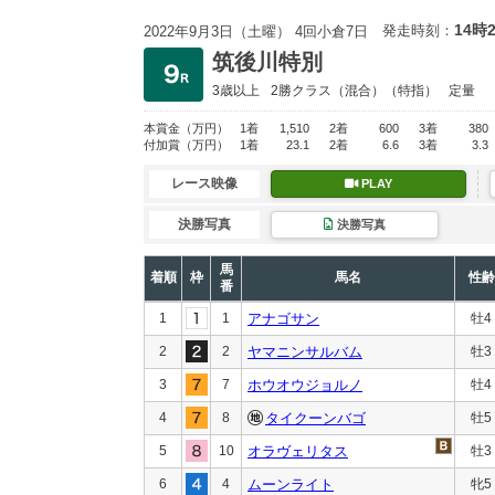
14時
発走時刻：
2022年9月3日（土曜） 4回小倉7日
筑後川特別
3歳以上
2勝クラス
（混合）（特指）
定量
本賞金
（万円）
1着
1,510
2着
600
3着
380
付加賞
（万円）
1着
23.1
2着
6.6
3着
3.3
レース映像
PLAY
決勝写真
決勝写真
馬
着順
枠
馬名
性齢
番
1
1
アナゴサン
牡4
2
2
ヤマニンサルバム
牡3
3
7
ホウオウジョルノ
牡4
4
8
タイクーンバゴ
牡5
5
10
オラヴェリタス
牡3
6
4
ムーンライト
牝5