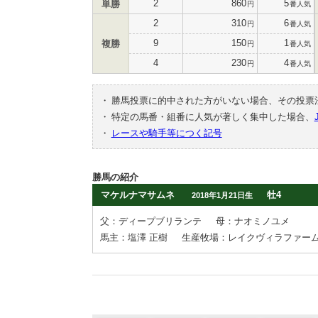
2
860
5
単勝
円
番人気
2
310
6
円
番人気
9
150
1
複勝
円
番人気
4
230
4
円
番人気
・
勝馬投票に的中された方がいない場合、その投票
・
特定の馬番・組番に人気が著しく集中した場合、
・
レースや騎手等につく記号
勝馬の紹介
マケルナマサムネ
牡4
2018年1月21日生
父：ディープブリランテ
母：ナオミノユメ
馬主：塩澤 正樹
生産牧場：レイクヴィラファー