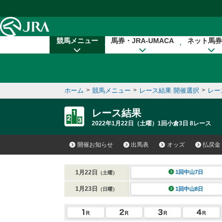
本文へ移動する
競馬メニュー
馬券・JRA-UMACA
ネット馬券
ホーム
>
競馬メニュー
>
レース結果 開催選択
>
レー
レース結果
2022年1月22日（土曜）1回小倉3日 8レース
開催お知らせ
出馬表
オッズ
払戻金
1月22日
1回中山7日
（土曜）
1月23日
1回中山8日
（日曜）