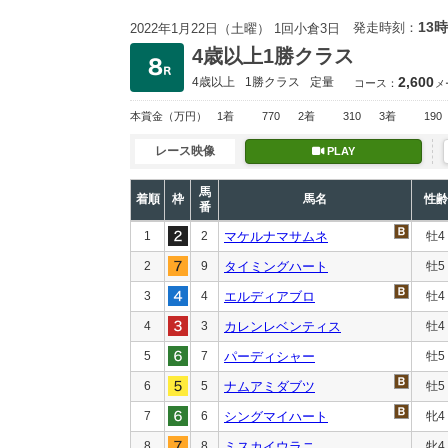
13時
発走時刻：
2022年1月22日（土曜） 1回小倉3日
4歳以上1勝クラス
2,600
4歳以上
1勝クラス
定量
コース：
メ
本賞金
（万円）
1着
770
2着
310
3着
190
レース映像
PLAY
馬
着順
枠
馬名
性齢
番
1
2
マケルナマサムネ
牡4
2
9
タイミングハート
牡5
3
4
エルディアブロ
牡4
4
3
カレンレベンティス
牡4
5
7
パーディシャー
牡5
6
5
ナムアミダブツ
牡5
7
6
シングマイハート
牝4
8
8
ミスカイウラニ
牝4