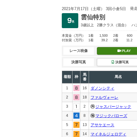
発
2021年7月17日（土曜） 3回小倉5日
雲仙特別
3歳以上
2勝クラス
（混合）
ハ
本賞金
（万円）
1着
1,500
2着
600
付加賞
（万円）
1着
39.2
2着
11.2
レース映像
PLAY
決勝写真
決勝写真
馬
着順
枠
馬名
番
1
16
ダノンシティ
2
18
ファルヴォーレ
3
2
ジャスパージャック
4
8
マジックバローズ
5
13
アサケエース
6
14
マイネルジェロディ