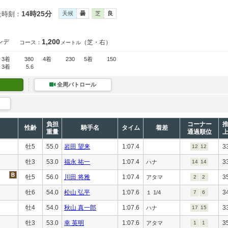
14時25分
走時刻：
天候
曇
芝
良
1,200
ンデ
（芝・右）
コース：
メートル
3着
380
4着
230
5着
150
3着
5.6
全周パトロール
負担
コーナー
性齢
騎手名
タイム
着差
重量
通過順位
牡5
55.0
岩田 望来
1:07.4
3
12
12
牡3
53.0
福永 祐一
1:07.4
3
ハナ
14
14
牡5
56.0
川田 将雅
1:07.4
3
アタマ
2
2
牡6
54.0
松山 弘平
1:07.6
3
１ 1/4
7
6
牡4
54.0
秋山 真一郎
1:07.6
3
ハナ
17
15
牡3
53.0
幸 英明
1:07.6
3
アタマ
1
1