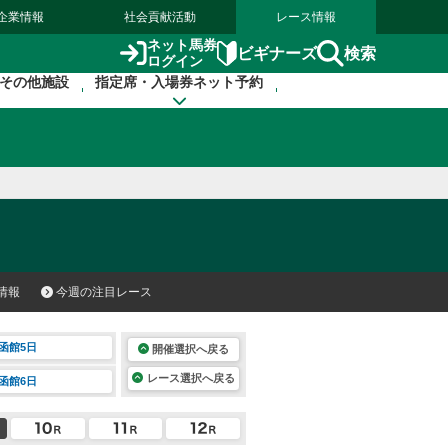
企業情報
社会貢献活動
レース情報
ネット馬券
検索
ビギナーズ
ログイン
その他施設
指定席・入場券ネット予約
情報
今週の注目レース
函館5日
開催選択へ戻る
レース選択へ戻る
函館6日