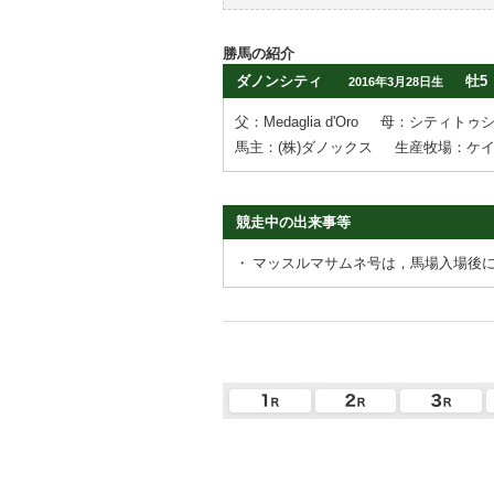
勝馬の紹介
ダノンシティ
牡5
2016年3月28日生
父：Medaglia d'Oro
母：シティトゥ
馬主：(株)ダノックス
生産牧場：ケ
競走中の出来事等
・
マッスルマサムネ号は，馬場入場後