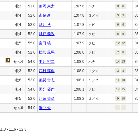
牝3
51.0
藤岡 康太
1:07.6
3
ハナ
9
8
牝4
52.0
斎藤 新
1:07.8
3
３／４
3
3
牝4
52.0
酒井 学
1:07.8
3
クビ
6
6
牝4
52.0
城戸 義政
1:07.9
3
クビ
5
5
牡5
55.0
富田 暁
1:07.9
3
クビ
12
12
牝4
52.0
松若 風馬
1:08.0
3
クビ
7
8
せん4
54.0
中井 裕二
1:08.0
3
ハナ
14
15
牝3
52.0
西村 淳也
1:08.0
3
アタマ
3
3
牡8
53.0
藤懸 貴志
1:08.1
3
１／２
11
10
牡4
54.0
国分 優作
1:08.1
3
クビ
14
15
牝5
52.0
川須 栄彦
1:08.2
3
３／４
9
10
せん6
54.0
浜中 俊
11.3 - 11.6 - 12.3