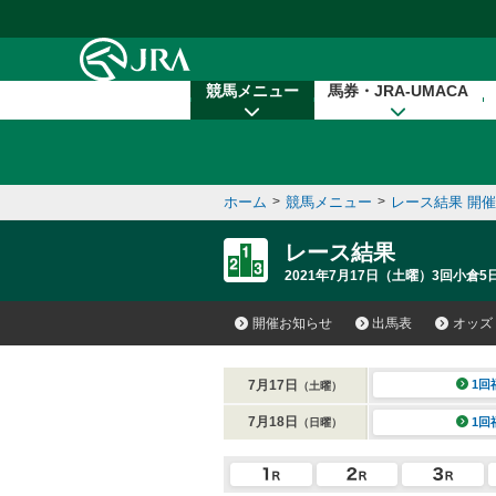
本文へ移動する
競馬メニュー
馬券・JRA-UMACA
ホーム
>
競馬メニュー
>
レース結果 開
レース結果
2021年7月17日（土曜）3回小倉5
開催お知らせ
出馬表
オッズ
7月17日
1回
（土曜）
7月18日
1回
（日曜）