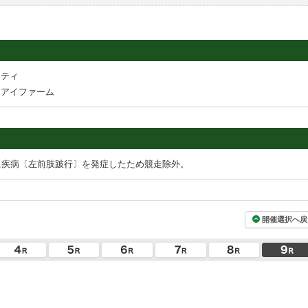
シティ
イアイファーム
に疾病〔左前肢跛行〕を発症したため競走除外。
開催選択へ戻