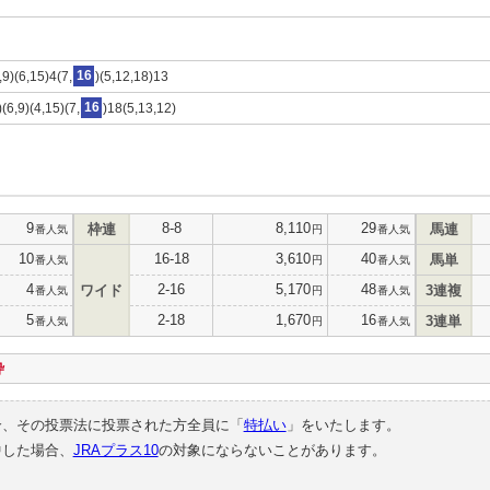
,9)(6,15)4(7,
16
)(5,12,18)13
(6,9)(4,15)(7,
16
)18(5,13,12)
9
8-8
8,110
29
枠連
馬連
番人気
円
番人気
10
16-18
3,610
40
馬単
番人気
円
番人気
4
2-16
5,170
48
ワイド
3連複
番人気
円
番人気
5
2-18
1,670
16
3連単
番人気
円
番人気
枠
合、その投票法に投票された方全員に「
特払い
」をいたします。
中した場合、
JRAプラス10
の対象にならないことがあります。