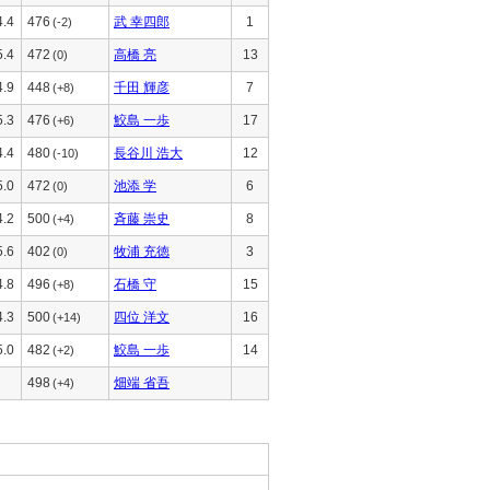
4.4
476
武 幸四郎
1
(-2)
5.4
472
高橋 亮
13
(0)
4.9
448
千田 輝彦
7
(+8)
5.3
476
鮫島 一歩
17
(+6)
4.4
480
長谷川 浩大
12
(-10)
5.0
472
池添 学
6
(0)
4.2
500
斉藤 崇史
8
(+4)
5.6
402
牧浦 充徳
3
(0)
4.8
496
石橋 守
15
(+8)
4.3
500
四位 洋文
16
(+14)
5.0
482
鮫島 一歩
14
(+2)
498
畑端 省吾
(+4)