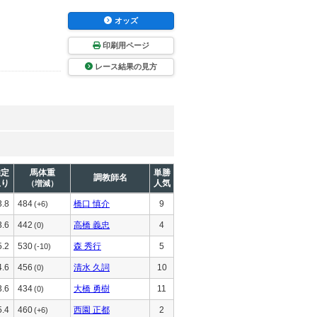
オッズ
印刷用ページ
レース結果の見方
推定
馬体重
単勝
調教師名
上り
人気
（増減）
3.8
484
橋口 慎介
9
(+6)
3.6
442
高橋 義忠
4
(0)
5.2
530
森 秀行
5
(-10)
4.6
456
清水 久詞
10
(0)
3.6
434
大橋 勇樹
11
(0)
5.4
460
西園 正都
2
(+6)