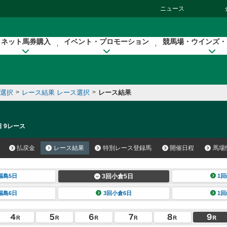
ニュース
ネット馬券購入
イベント・プロモーション
競馬場・ウインズ・
催選択
>
レース結果 レース選択
>
レース結果
日 9レース
払戻金
レース結果
特別レース登録馬
開催日程
馬場
福島5日
3回小倉5日
1回
福島6日
3回小倉6日
1回