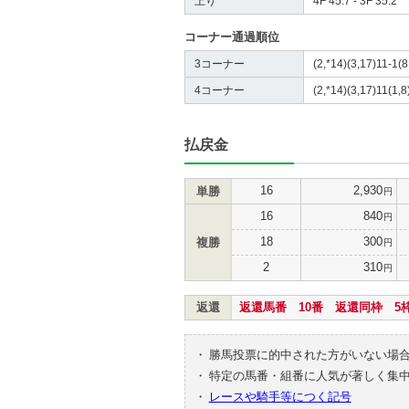
上り
4F 45.7 - 3F 35.2
コーナー通過順位
3コーナー
(2,*14)(3,17)11-1(8
4コーナー
(2,*14)(3,17)11(1,8)
払戻金
16
2,930
単勝
円
16
840
円
18
300
複勝
円
2
310
円
返還
返還馬番 10番 返還同枠 5
・
勝馬投票に的中された方がいない場
・
特定の馬番・組番に人気が著しく集
・
レースや騎手等につく記号