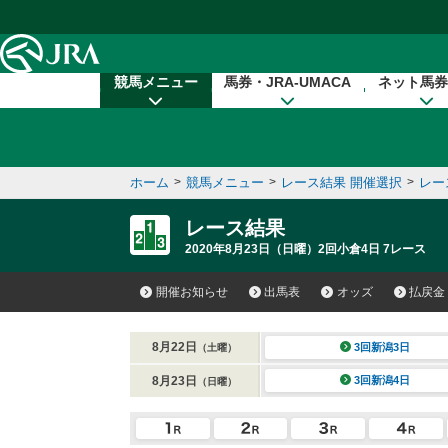
本文へ移動する
競馬メニュー
馬券・JRA-UMACA
ネット馬券
ホーム
>
競馬メニュー
>
レース結果 開催選択
>
レー
レース結果
2020年8月23日（日曜）2回小倉4日 7レース
開催お知らせ
出馬表
オッズ
払戻金
8月22日
3回新潟3日
（土曜）
8月23日
3回新潟4日
（日曜）