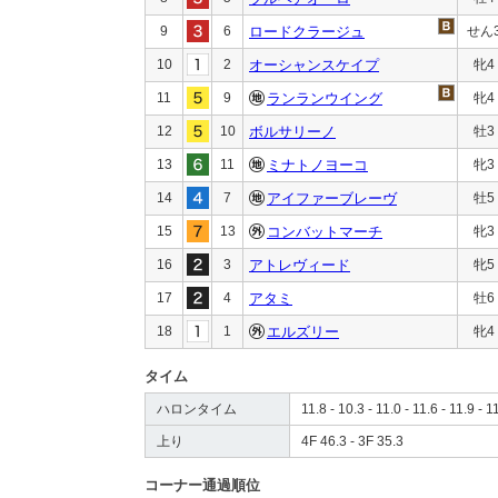
9
6
ロードクラージュ
せん
10
2
オーシャンスケイプ
牝4
11
9
ランランウイング
牝4
12
10
ボルサリーノ
牡3
13
11
ミナトノヨーコ
牝3
14
7
アイファーブレーヴ
牡5
15
13
コンバットマーチ
牝3
16
3
アトレヴィード
牝5
17
4
アタミ
牡6
18
1
エルズリー
牝4
タイム
ハロンタイム
11.8 - 10.3 - 11.0 - 11.6 - 11.9 - 1
上り
4F 46.3 - 3F 35.3
コーナー通過順位