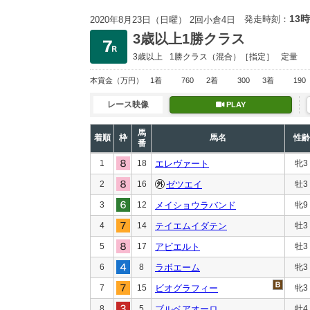
13時
発走時刻：
2020年8月23日（日曜） 2回小倉4日
3歳以上1勝クラス
3歳以上
1勝クラス
（混合）［指定］
定量
本賞金
（万円）
1着
760
2着
300
3着
190
レース映像
PLAY
馬
着順
枠
馬名
性齢
番
1
18
エレヴァート
牝3
2
16
ゼツエイ
牡3
3
12
メイショウラバンド
牝9
4
14
テイエムイダテン
牡3
5
17
アビエルト
牡3
6
8
ラボエーム
牝3
7
15
ビオグラフィー
牝3
8
5
ブルベアオーロ
牡4