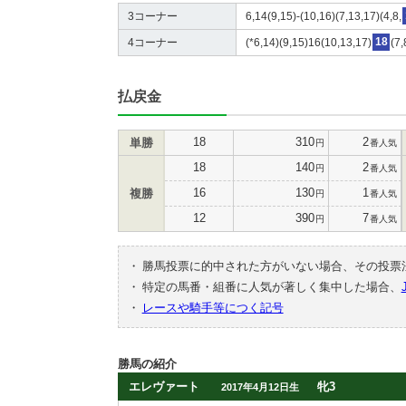
3コーナー
6,14(9,15)-(10,16)(7,13,17)(4,8,
4コーナー
(*6,14)(9,15)16(10,13,17)
18
(7,
払戻金
18
310
2
単勝
円
番人気
18
140
2
円
番人気
16
130
1
複勝
円
番人気
12
390
7
円
番人気
・
勝馬投票に的中された方がいない場合、その投票
・
特定の馬番・組番に人気が著しく集中した場合、
・
レースや騎手等につく記号
勝馬の紹介
エレヴァート
牝3
2017年4月12日生