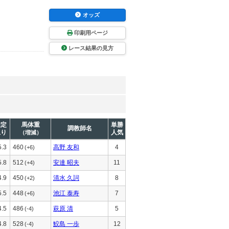
オッズ
印刷用ページ
レース結果の見方
推定
馬体重
単勝
調教師名
上り
人気
（増減）
5.3
460
高野 友和
4
(+6)
5.8
512
安達 昭夫
11
(+4)
4.9
450
清水 久詞
8
(+2)
5.5
448
池江 泰寿
7
(+6)
4.5
486
萩原 清
5
(-4)
4.8
528
鮫島 一歩
12
(-4)