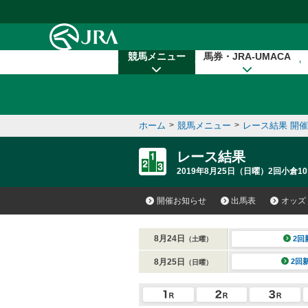
本文へ移動する
競馬メニュー
馬券・JRA-UMACA
ホーム
>
競馬メニュー
>
レース結果 開
レース結果
2019年8月25日（日曜）2回小倉10
開催お知らせ
出馬表
オッズ
8月24日
2回
（土曜）
8月25日
2回
（日曜）