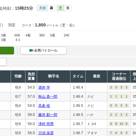
15時25分
走時刻：
天候
曇
芝
良
1,800
定）
別定
（芝・右）
コース：
メートル
3着
600
4着
360
5着
240
3着
4.1
全周パトロール
負担
コーナー
性齢
騎手名
タイム
着差
重量
通過順位
牝4
54.0
酒井 学
1:46.4
3
2
3
3
2
牡7
57.0
秋山 真一郎
1:46.4
3
クビ
1
1
1
1
牝4
54.0
高倉 稜
1:46.5
3
クビ
5
5
5
5
牡6
58.0
藤井 勘一郎
1:46.5
3
ハナ
2
2
2
3
牡6
56.0
津村 明秀
1:46.7
3
１ 1/4
9
9
10
8
牡6
56.0
川須 栄彦
1:46.7
3
アタマ
7
6
6
5