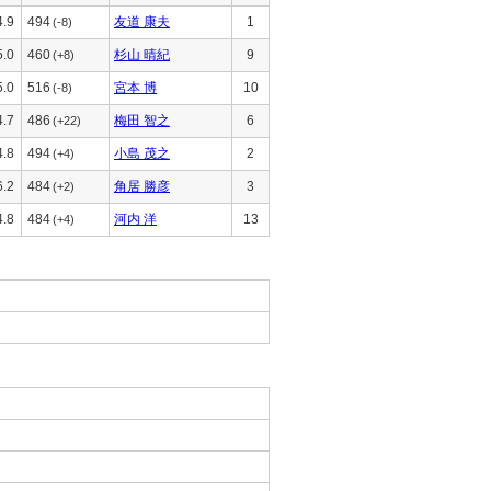
4.9
494
友道 康夫
1
(-8)
5.0
460
杉山 晴紀
9
(+8)
5.0
516
宮本 博
10
(-8)
4.7
486
梅田 智之
6
(+22)
4.8
494
小島 茂之
2
(+4)
6.2
484
角居 勝彦
3
(+2)
4.8
484
河内 洋
13
(+4)