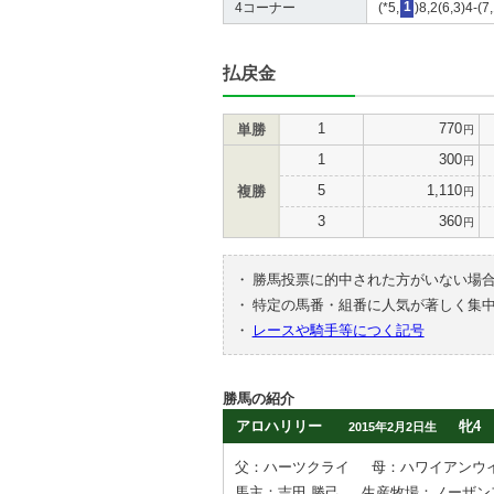
4コーナー
(*5,
1
)8,2(6,3)4-(7
払戻金
1
770
単勝
円
1
300
円
5
1,110
複勝
円
3
360
円
・
勝馬投票に的中された方がいない場
・
特定の馬番・組番に人気が著しく集
・
レースや騎手等につく記号
勝馬の紹介
アロハリリー
牝4
2015年2月2日生
父：ハーツクライ
母：ハワイアンウ
馬主：吉田 勝己
生産牧場：ノーザン