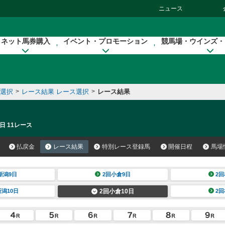
ニュース
ネット馬券購入
イベント・プロモーション
競馬場・ウインズ・
催選択
>
レース結果 レース選択
>
レース結果
日 11レース
払戻金
レース結果
特別レース登録馬
開催日程
馬場
新潟9日
2回小倉9日
2回
新潟10日
2回小倉10日
2回