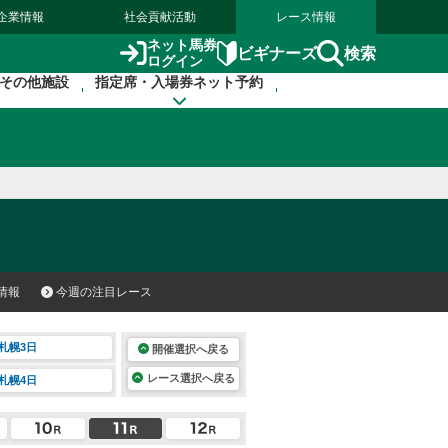
企業情報
社会貢献活動
レース情報
ネット馬券
検索
ビギナーズ
ログイン
その他施設
指定席・入場券ネット予約
情報
今週の注目レース
札幌3日
開催選択へ戻る
レース選択へ戻る
札幌4日