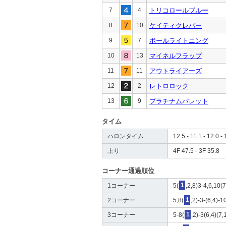
7
4
トリコロールブルー
8
10
ケイティクレバー
9
7
ボールライトニング
10
13
マイネルフラップ
11
11
アウトライアーズ
12
2
レトロロック
13
9
プラチナムバレット
タイム
ハロンタイム
12.5 - 11.1 - 12.0 - 
上り
4F 47.5 - 3F 35.8
コーナー通過順位
1コーナー
5(
1
,2,8)3-4,6,10(
2コーナー
5,8(
1
,2)-3-(6,4)-1
3コーナー
5-8(
1
,2)-3(6,4)(7