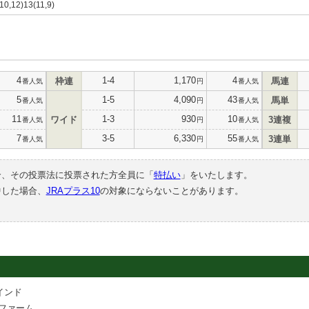
,10,12)13(11,9)
4
1-4
1,170
4
枠連
馬連
番人気
円
番人気
5
1-5
4,090
43
馬単
番人気
円
番人気
11
1-3
930
10
ワイド
3連複
番人気
円
番人気
7
3-5
6,330
55
3連単
番人気
円
番人気
合、その投票法に投票された方全員に「
特払い
」をいたします。
中した場合、
JRAプラス10
の対象にならないことがあります。
インド
ファーム