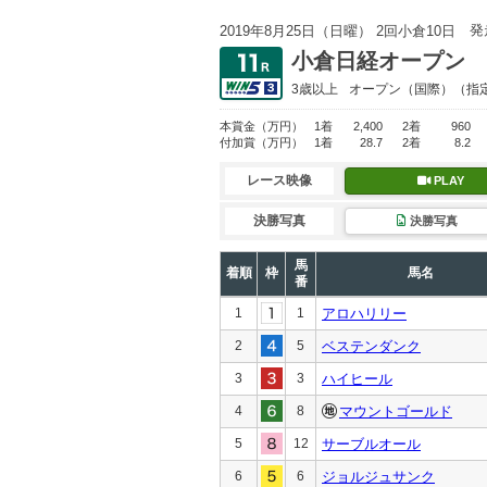
発
2019年8月25日（日曜） 2回小倉10日
小倉日経オープン
3歳以上
オープン
（国際）（指
本賞金
（万円）
1着
2,400
2着
960
付加賞
（万円）
1着
28.7
2着
8.2
レース映像
PLAY
決勝写真
決勝写真
馬
着順
枠
馬名
番
1
1
アロハリリー
2
5
ベステンダンク
3
3
ハイヒール
4
8
マウントゴールド
5
12
サーブルオール
6
6
ジョルジュサンク