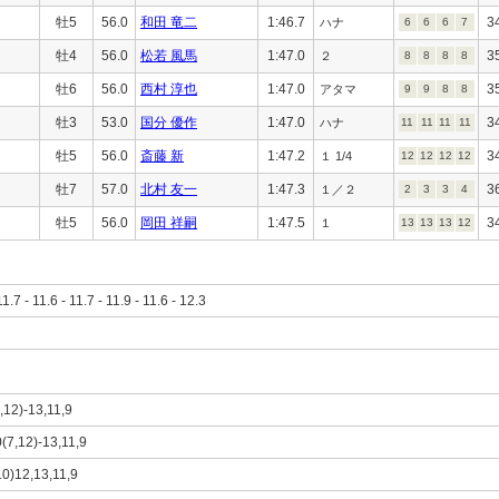
牡5
56.0
和田 竜二
1:46.7
3
ハナ
6
6
6
7
牡4
56.0
松若 風馬
1:47.0
3
２
8
8
8
8
牡6
56.0
西村 淳也
1:47.0
3
アタマ
9
9
8
8
牡3
53.0
国分 優作
1:47.0
3
ハナ
11
11
11
11
牡5
56.0
斎藤 新
1:47.2
3
１ 1/4
12
12
12
12
牡7
57.0
北村 友一
1:47.3
3
１／２
2
3
3
4
牡5
56.0
岡田 祥嗣
1:47.5
3
１
13
13
13
12
11.7 - 11.6 - 11.7 - 11.9 - 11.6 - 12.3
7,12)-13,11,9
0(7,12)-13,11,9
,10)12,13,11,9