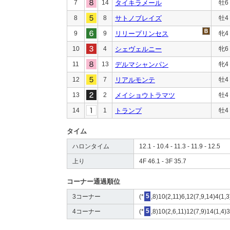
7
14
タイキラメール
牡6
8
8
サトノブレイズ
牡4
9
9
リリープリンセス
牝4
10
4
シェヴェルニー
牝6
11
13
デルマシャンパン
牝4
12
7
リアルモンテ
牡4
13
2
メイショウトラマツ
牡4
14
1
トランプ
牡4
タイム
ハロンタイム
12.1 - 10.4 - 11.3 - 11.9 - 12.5
上り
4F 46.1 - 3F 35.7
コーナー通過順位
3コーナー
(*
5
,8)10(2,11)6,12(7,9,14)4(1,
4コーナー
(*
5
,8)10(2,6,11)12(7,9)14(1,4)