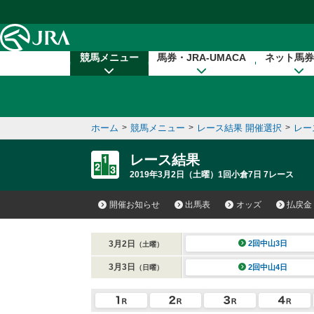
本文へ移動する
競馬メニュー
馬券・JRA-UMACA
ネット馬券
ホーム
>
競馬メニュー
>
レース結果 開催選択
>
レー
レース結果
2019年3月2日（土曜）1回小倉7日 7レース
開催お知らせ
出馬表
オッズ
払戻金
3月2日
2回中山3日
（土曜）
3月3日
2回中山4日
（日曜）