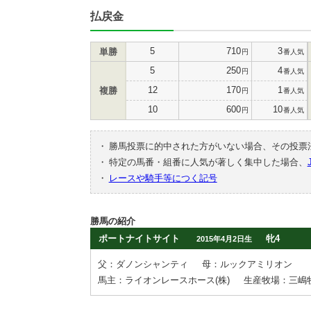
払戻金
5
710
3
単勝
円
番人気
5
250
4
円
番人気
12
170
1
複勝
円
番人気
10
600
10
円
番人気
・
勝馬投票に的中された方がいない場合、その投票
・
特定の馬番・組番に人気が著しく集中した場合、
・
レースや騎手等につく記号
勝馬の紹介
ポートナイトサイト
牝4
2015年4月2日生
父：ダノンシャンティ
母：ルックアミリオン
馬主：ライオンレースホース(株)
生産牧場：三嶋