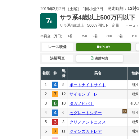
13時
発走時刻：
2019年3月2日（土曜） 1回小倉7日
サラ系4歳以上500万円以下
サラ系4歳以上
500万円以下
定量
コース：
本賞金
（万円）
1着
750
2着
300
3着
190
レース映像
PLAY
決勝写真
決勝写真
馬
着順
枠
馬名
性齢
番
1
5
ポートナイトサイト
牝4
2
12
サイモンゼーレ
牡6
3
10
タガノヒバナ
せん
4
6
セグレートシチー
牡4
5
3
クリノアントニヌス
牡5
6
11
クインズカトレア
牝4