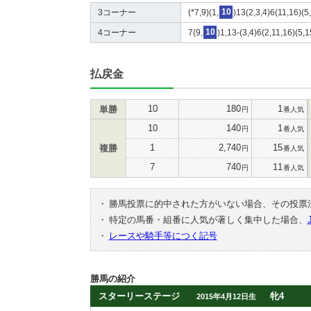
3コーナー
(*7,9)(1,
10
)13(2,3,4)6(11,16)(5
4コーナー
7(9,
10
)1,13-(3,4)6(2,11,16)(5,
払戻金
10
180
1
単勝
円
番人気
10
140
1
円
番人気
1
2,740
15
複勝
円
番人気
7
740
11
円
番人気
・
勝馬投票に的中された方がいない場合、その投票
・
特定の馬番・組番に人気が著しく集中した場合、
・
レースや騎手等につく記号
勝馬の紹介
スターリーステージ
牝4
2015年4月12日生