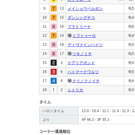
9
13
メイショウベルボン
牝5
10
15
ダンシングチコ
牝4
11
16
プラトリーナ
牝6
12
14
ミフトゥーロ
牝4
13
18
ディヴァインハイツ
牝5
14
17
ツキノミチ
牝5
15
3
ケアリアポンド
牝4
16
6
ハトマークワルツ
牝5
17
8
クリノクノイチ
牝4
18
2
シトリカ
牝4
タイム
ハロンタイム
12.0 - 10.4 - 11.1 - 11.4 - 11.3 - 1
上り
4F 46.2 - 3F 35.1
コーナー通過順位