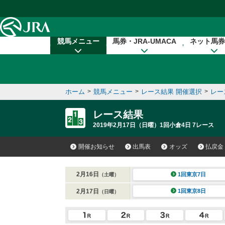
本文へ移動する
競馬メニュー
馬券・JRA-UMACA
ネット馬券
ホーム
>
競馬メニュー
>
レース結果 開催選択
>
レー
レース結果
2019年2月17日（日曜）1回小倉4日 7レース
開催お知らせ
出馬表
オッズ
払戻金
2月16日
1回東京7日
（土曜）
2月17日
1回東京8日
（日曜）