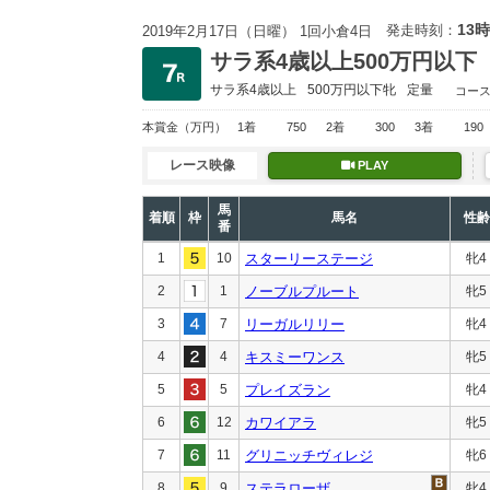
13時
発走時刻：
2019年2月17日（日曜） 1回小倉4日
サラ系4歳以上500万円以下
サラ系4歳以上
500万円以下
牝
定量
コー
本賞金
（万円）
1着
750
2着
300
3着
190
レース映像
PLAY
馬
着順
枠
馬名
性齢
番
1
10
スターリーステージ
牝4
2
1
ノーブルプルート
牝5
3
7
リーガルリリー
牝4
4
4
キスミーワンス
牝5
5
5
プレイズラン
牝4
6
12
カワイアラ
牝5
7
11
グリニッチヴィレジ
牝6
8
9
ステラローザ
牝4